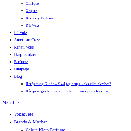
Clinique
Origins
Burberry Parfume
Dfi Voks
ID Voks
American Crew
Renati Voks
Hårprodukter
Parfume
Hudpleje
Blog
Hårfjerning Guide – Skal jeg bruge voks eller skraber?
Hårspray guide – sådan finder du den rigtige hårspray
Menu
Luk
Voksguide
Brands & Mærker
Calvin Klein Parfume