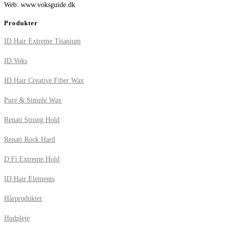
Web: www.voksguide.dk
Produkter
ID Hair Extreme Titanium
ID Voks
ID Hair Creative Fiber Wax
Pure & Simple Wax
Renati Strong Hold
Renati Rock Hard
D:Fi Extreme Hold
ID Hair Elements
Hårprodukter
Hudpleje