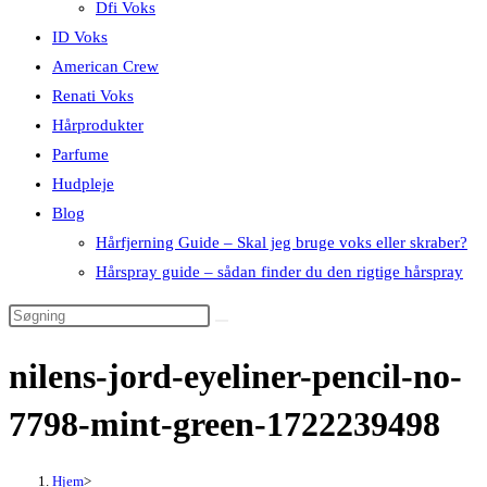
Dfi Voks
ID Voks
American Crew
Renati Voks
Hårprodukter
Parfume
Hudpleje
Blog
Hårfjerning Guide – Skal jeg bruge voks eller skraber?
Hårspray guide – sådan finder du den rigtige hårspray
nilens-jord-eyeliner-pencil-no-
7798-mint-green-1722239498
Hjem
>