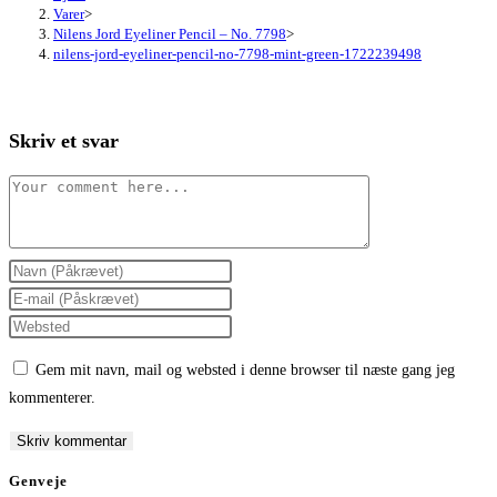
Varer
>
Nilens Jord Eyeliner Pencil – No. 7798
>
nilens-jord-eyeliner-pencil-no-7798-mint-green-1722239498
Skriv et svar
Comment
Enter
your
Enter
name
your
Enter
or
email
your
Gem mit navn, mail og websted i denne browser til næste gang jeg
username
address
website
kommenterer.
to
to
URL
comment
comment
(optional)
Genveje