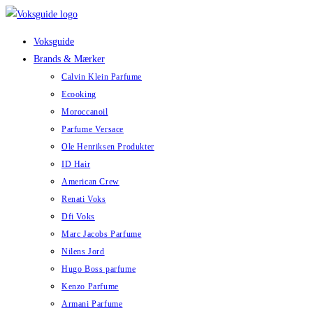
Skip
to
Voksguide
content
Brands & Mærker
Calvin Klein Parfume
Ecooking
Moroccanoil
Parfume Versace
Ole Henriksen Produkter
ID Hair
American Crew
Renati Voks
Dfi Voks
Marc Jacobs Parfume
Nilens Jord
Hugo Boss parfume
Kenzo Parfume
Armani Parfume