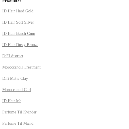
Produkter
ID Hair Hard Gold
ID Hair Soft Silver
ID Hair Beach Gum
ID Hair Dusty Bronze
D:FI d:struct
Moroccanoil Treatment
D:fi Matte Clay
Moroccanoil Curl
ID Hair Me
Parfume Til Kvinder
Parfume Til Mænd