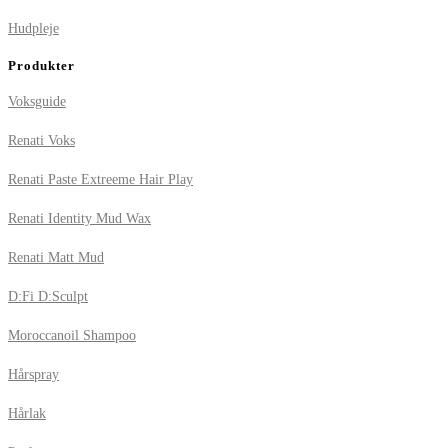
Hudpleje
Produkter
Voksguide
Renati Voks
Renati Paste Extreeme Hair Play
Renati Identity Mud Wax
Renati Matt Mud
D:Fi D:Sculpt
Moroccanoil Shampoo
Hårspray
Hårlak