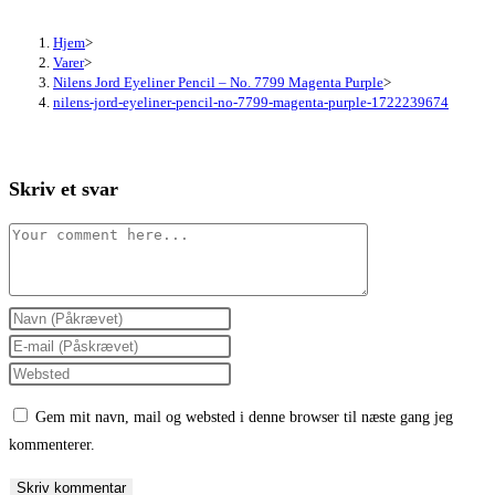
Hjem
>
Varer
>
Nilens Jord Eyeliner Pencil – No. 7799 Magenta Purple
>
nilens-jord-eyeliner-pencil-no-7799-magenta-purple-1722239674
Skriv et svar
Comment
Enter
your
Enter
name
your
Enter
or
email
your
Gem mit navn, mail og websted i denne browser til næste gang jeg
username
address
website
kommenterer.
to
to
URL
comment
comment
(optional)