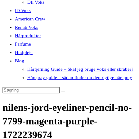
Dfi Voks
ID Voks
American Crew
Renati Voks
Hårprodukter
Parfume
Hudpleje
Blog
Hårfjerning Guide – Skal jeg bruge voks eller skraber?
Hårspray guide – sådan finder du den rigtige hårspray
nilens-jord-eyeliner-pencil-no-
7799-magenta-purple-
1722239674