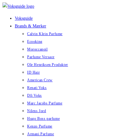
Skip
to
Voksguide
content
Brands & Mærker
Calvin Klein Parfume
Ecooking
Moroccanoil
Parfume Versace
Ole Henriksen Produkter
ID Hair
American Crew
Renati Voks
Dfi Voks
Marc Jacobs Parfume
Nilens Jord
Hugo Boss parfume
Kenzo Parfume
Armani Parfume