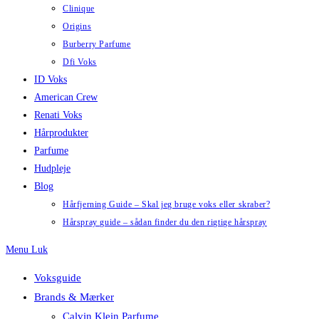
Clinique
Origins
Burberry Parfume
Dfi Voks
ID Voks
American Crew
Renati Voks
Hårprodukter
Parfume
Hudpleje
Blog
Hårfjerning Guide – Skal jeg bruge voks eller skraber?
Hårspray guide – sådan finder du den rigtige hårspray
Menu
Luk
Voksguide
Brands & Mærker
Calvin Klein Parfume