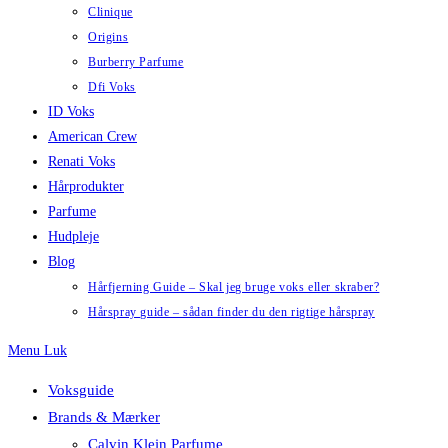
Clinique
Origins
Burberry Parfume
Dfi Voks
ID Voks
American Crew
Renati Voks
Hårprodukter
Parfume
Hudpleje
Blog
Hårfjerning Guide – Skal jeg bruge voks eller skraber?
Hårspray guide – sådan finder du den rigtige hårspray
Menu
Luk
Voksguide
Brands & Mærker
Calvin Klein Parfume