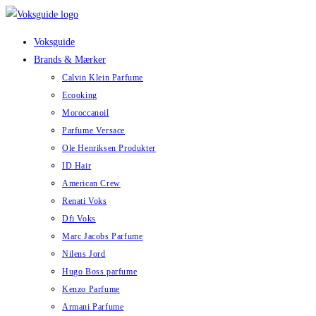
Skip
to
Voksguide
content
Brands & Mærker
Calvin Klein Parfume
Ecooking
Moroccanoil
Parfume Versace
Ole Henriksen Produkter
ID Hair
American Crew
Renati Voks
Dfi Voks
Marc Jacobs Parfume
Nilens Jord
Hugo Boss parfume
Kenzo Parfume
Armani Parfume