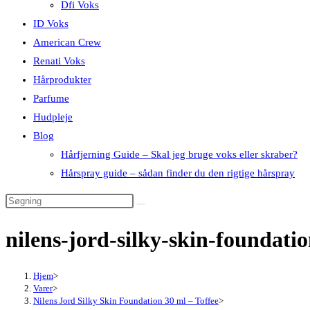
Dfi Voks
ID Voks
American Crew
Renati Voks
Hårprodukter
Parfume
Hudpleje
Blog
Hårfjerning Guide – Skal jeg bruge voks eller skraber?
Hårspray guide – sådan finder du den rigtige hårspray
nilens-jord-silky-skin-foundati
Hjem
>
Varer
>
Nilens Jord Silky Skin Foundation 30 ml – Toffee
>