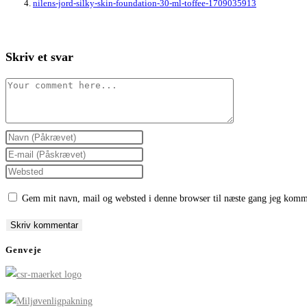
nilens-jord-silky-skin-foundation-30-ml-toffee-1709035913
Skriv et svar
Comment
Enter
your
Enter
name
your
Enter
or
email
your
Gem mit navn, mail og websted i denne browser til næste gang jeg komm
username
address
website
to
to
URL
comment
comment
(optional)
Genveje