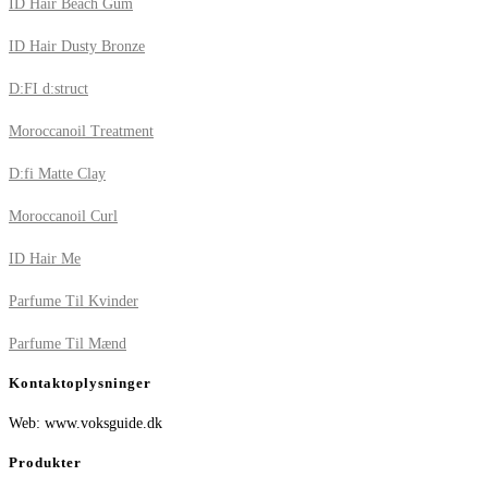
ID Hair Beach Gum
ID Hair Dusty Bronze
D:FI d:struct
Moroccanoil Treatment
D:fi Matte Clay
Moroccanoil Curl
ID Hair Me
Parfume Til Kvinder
Parfume Til Mænd
Kontaktoplysninger
Web: www.voksguide.dk
Produkter