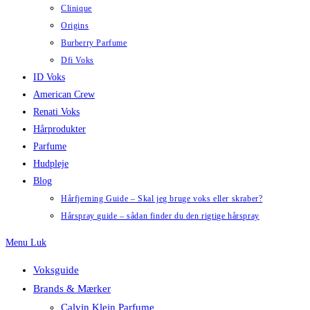
Clinique
Origins
Burberry Parfume
Dfi Voks
ID Voks
American Crew
Renati Voks
Hårprodukter
Parfume
Hudpleje
Blog
Hårfjerning Guide – Skal jeg bruge voks eller skraber?
Hårspray guide – sådan finder du den rigtige hårspray
Menu
Luk
Voksguide
Brands & Mærker
Calvin Klein Parfume