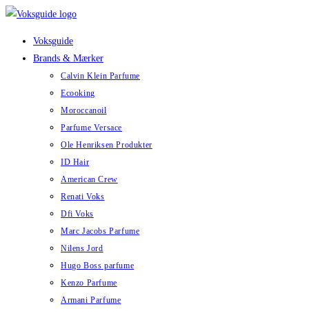
Skip
to
Voksguide
content
Brands & Mærker
Calvin Klein Parfume
Ecooking
Moroccanoil
Parfume Versace
Ole Henriksen Produkter
ID Hair
American Crew
Renati Voks
Dfi Voks
Marc Jacobs Parfume
Nilens Jord
Hugo Boss parfume
Kenzo Parfume
Armani Parfume