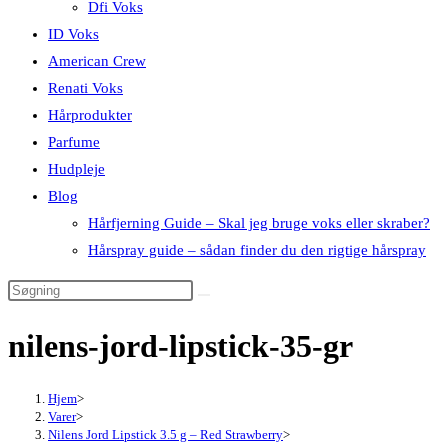
Dfi Voks
ID Voks
American Crew
Renati Voks
Hårprodukter
Parfume
Hudpleje
Blog
Hårfjerning Guide – Skal jeg bruge voks eller skraber?
Hårspray guide – sådan finder du den rigtige hårspray
nilens-jord-lipstick-35-gr
Hjem
>
Varer
>
Nilens Jord Lipstick 3.5 g – Red Strawberry
>