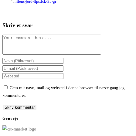
nilens-jord-lipstick-35-gr
Skriv et svar
Comment
Enter
your
Enter
name
your
Enter
or
email
your
Gem mit navn, mail og websted i denne browser til næste gang jeg
username
address
website
kommenterer.
to
to
URL
comment
comment
(optional)
Genveje