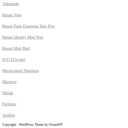
Voksguide
Renati Voks
Renati Paste Extreeme Hair Play
Renati Identity Mud Wax
Renati Matt Mud
D:Fi D:Sculpt
Moroccanoil Shampoo
Hårspray
Hårlak
Parfume
Artikler
Copyright - WordPress Theme by OceanWP