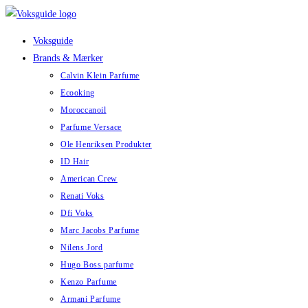
Skip
to
Voksguide
content
Brands & Mærker
Calvin Klein Parfume
Ecooking
Moroccanoil
Parfume Versace
Ole Henriksen Produkter
ID Hair
American Crew
Renati Voks
Dfi Voks
Marc Jacobs Parfume
Nilens Jord
Hugo Boss parfume
Kenzo Parfume
Armani Parfume