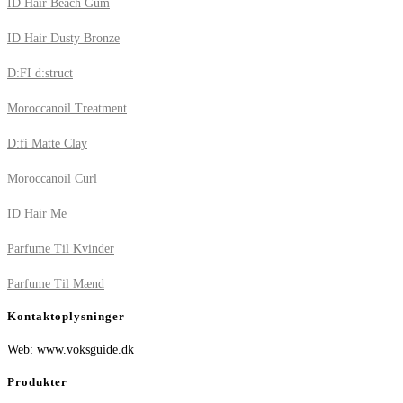
ID Hair Beach Gum
ID Hair Dusty Bronze
D:FI d:struct
Moroccanoil Treatment
D:fi Matte Clay
Moroccanoil Curl
ID Hair Me
Parfume Til Kvinder
Parfume Til Mænd
Kontaktoplysninger
Web: www.voksguide.dk
Produkter