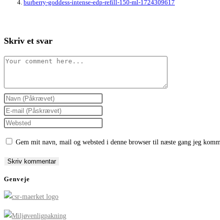
burberry-goddess-intense-edp-refill-150-ml-1724309617
Skriv et svar
Comment
Enter
your
Enter
name
your
Enter
or
email
your
Gem mit navn, mail og websted i denne browser til næste gang jeg komm
username
address
website
to
to
URL
comment
comment
(optional)
Genveje