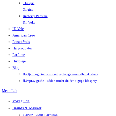
Clinique
Origins
Burberry Parfume
Dfi Voks
ID Voks
American Crew
Renati Voks
Hårprodukter
Parfume
Hudpleje
Blog
Hårfjerning Guide – Skal jeg bruge voks eller skraber?
Hårspray guide – sådan finder du den rigtige hårspray
Menu
Luk
Voksguide
Brands & Mærker
Calvin Klein Parfume