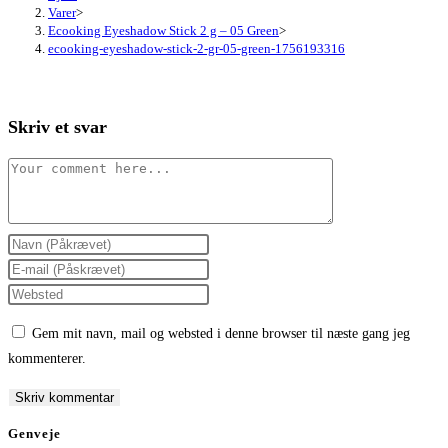
Varer
>
Ecooking Eyeshadow Stick 2 g – 05 Green
>
ecooking-eyeshadow-stick-2-gr-05-green-1756193316
Skriv et svar
Comment
Enter
your
Enter
name
your
Enter
or
email
your
Gem mit navn, mail og websted i denne browser til næste gang jeg
username
address
website
kommenterer.
to
to
URL
comment
comment
(optional)
Genveje