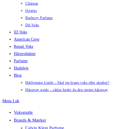
Clinique
Origins
Burberry Parfume
Dfi Voks
ID Voks
American Crew
Renati Voks
Hårprodukter
Parfume
Hudpleje
Blog
Hårfjerning Guide – Skal jeg bruge voks eller skraber?
Hårspray guide – sådan finder du den rigtige hårspray
Menu
Luk
Voksguide
Brands & Mærker
Calvin Klein Parfume