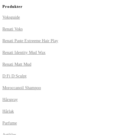
Produkter
Voksguide
Renati Voks
Renati Paste Extreeme Hair Play
Renati Identity Mud Wax
Renati Matt Mud
D:Fi D:Sculpt
Moroccanoil Shampoo
Hårspray
Hårlak
Parfume
Artikler