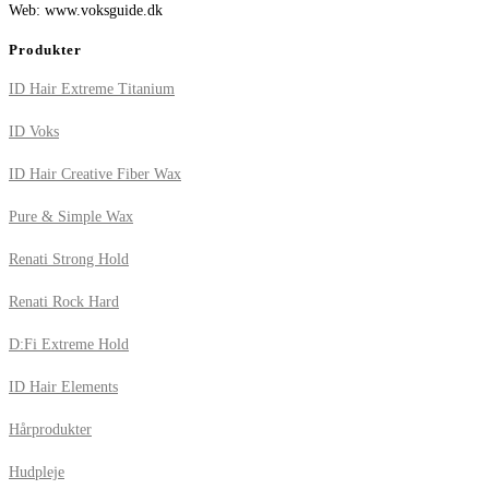
Web: www.voksguide.dk
Produkter
ID Hair Extreme Titanium
ID Voks
ID Hair Creative Fiber Wax
Pure & Simple Wax
Renati Strong Hold
Renati Rock Hard
D:Fi Extreme Hold
ID Hair Elements
Hårprodukter
Hudpleje