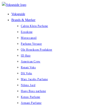
Skip
to
Voksguide
content
Brands & Mærker
Calvin Klein Parfume
Ecooking
Moroccanoil
Parfume Versace
Ole Henriksen Produkter
ID Hair
American Crew
Renati Voks
Dfi Voks
Marc Jacobs Parfume
Nilens Jord
Hugo Boss parfume
Kenzo Parfume
Armani Parfume