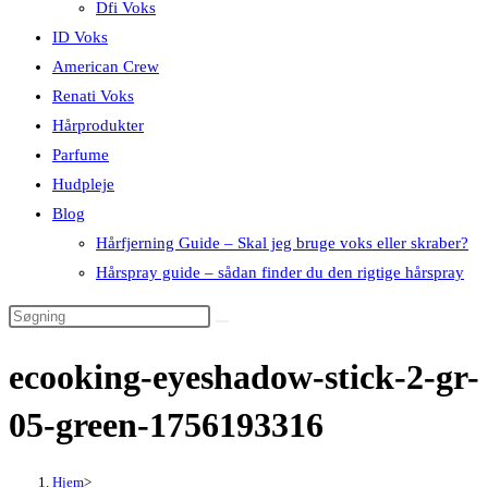
Dfi Voks
ID Voks
American Crew
Renati Voks
Hårprodukter
Parfume
Hudpleje
Blog
Hårfjerning Guide – Skal jeg bruge voks eller skraber?
Hårspray guide – sådan finder du den rigtige hårspray
ecooking-eyeshadow-stick-2-gr-
05-green-1756193316
Hjem
>