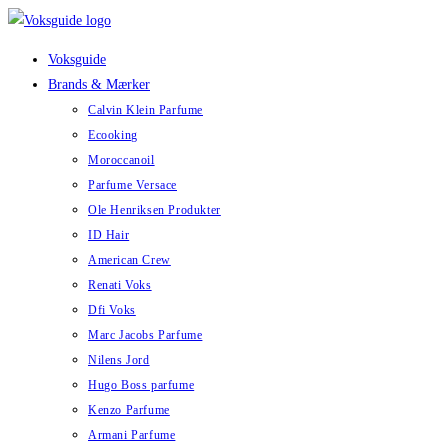
Skip
to
Voksguide
content
Brands & Mærker
Calvin Klein Parfume
Ecooking
Moroccanoil
Parfume Versace
Ole Henriksen Produkter
ID Hair
American Crew
Renati Voks
Dfi Voks
Marc Jacobs Parfume
Nilens Jord
Hugo Boss parfume
Kenzo Parfume
Armani Parfume