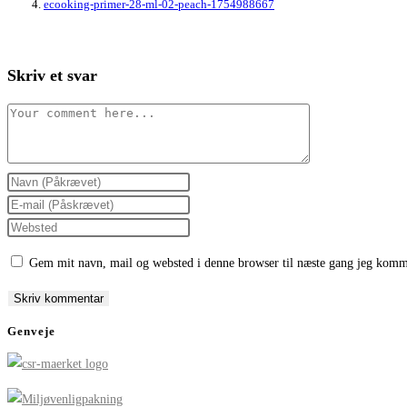
ecooking-primer-28-ml-02-peach-1754988667
Skriv et svar
Comment
Enter
your
Enter
name
your
Enter
or
email
your
Gem mit navn, mail og websted i denne browser til næste gang jeg komm
username
address
website
to
to
URL
comment
comment
(optional)
Genveje