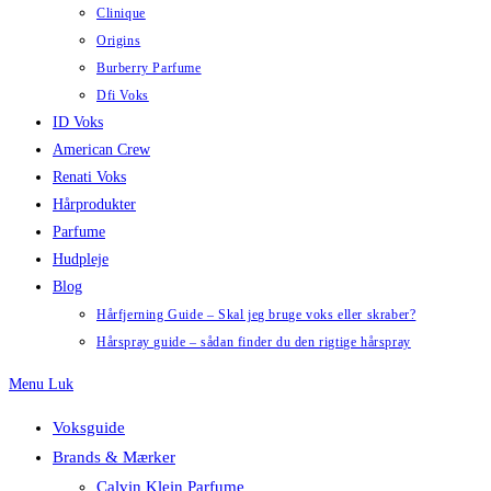
Clinique
Origins
Burberry Parfume
Dfi Voks
ID Voks
American Crew
Renati Voks
Hårprodukter
Parfume
Hudpleje
Blog
Hårfjerning Guide – Skal jeg bruge voks eller skraber?
Hårspray guide – sådan finder du den rigtige hårspray
Menu
Luk
Voksguide
Brands & Mærker
Calvin Klein Parfume