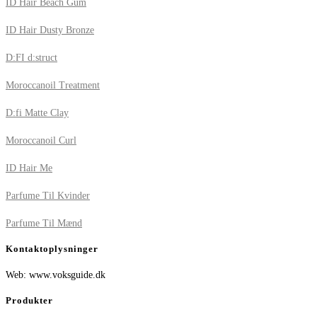
ID Hair Beach Gum
ID Hair Dusty Bronze
D:FI d:struct
Moroccanoil Treatment
D:fi Matte Clay
Moroccanoil Curl
ID Hair Me
Parfume Til Kvinder
Parfume Til Mænd
Kontaktoplysninger
Web: www.voksguide.dk
Produkter