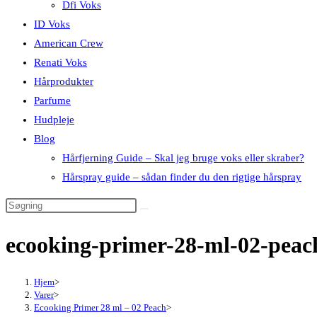
Dfi Voks
ID Voks
American Crew
Renati Voks
Hårprodukter
Parfume
Hudpleje
Blog
Hårfjerning Guide – Skal jeg bruge voks eller skraber?
Hårspray guide – sådan finder du den rigtige hårspray
ecooking-primer-28-ml-02-peac
Hjem
>
Varer
>
Ecooking Primer 28 ml – 02 Peach
>