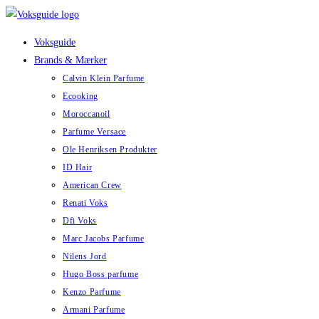
Skip
to
Voksguide
content
Brands & Mærker
Calvin Klein Parfume
Ecooking
Moroccanoil
Parfume Versace
Ole Henriksen Produkter
ID Hair
American Crew
Renati Voks
Dfi Voks
Marc Jacobs Parfume
Nilens Jord
Hugo Boss parfume
Kenzo Parfume
Armani Parfume