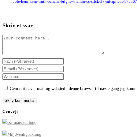
ole-henriksen-truth-banana-bright-vitamin-cc-stick-37-ml-apricot-17556
Skriv et svar
Comment
Enter
your
Enter
name
your
Enter
or
email
your
Gem mit navn, mail og websted i denne browser til næste gang jeg komm
username
address
website
to
to
URL
comment
comment
(optional)
Genveje