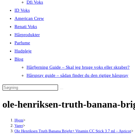
Dfi Voks
ID Voks
American Crew
Renati Voks
Hårprodukter
Parfume
Hudpleje
Blog
Hårfjerning Guide – Skal jeg bruge voks eller skraber?
Hårspray guide – sådan finder du den rigtige hårspray
ole-henriksen-truth-banana-bri
Hjem
>
Varer
>
Ole Henriksen Truth Banana Bright+ Vitamin CC Stick 3.7 ml – Apricot
>