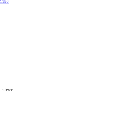
71196
enterer.