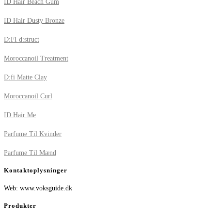
ID Hair Beach Gum
ID Hair Dusty Bronze
D:FI d:struct
Moroccanoil Treatment
D:fi Matte Clay
Moroccanoil Curl
ID Hair Me
Parfume Til Kvinder
Parfume Til Mænd
Kontaktoplysninger
Web: www.voksguide.dk
Produkter