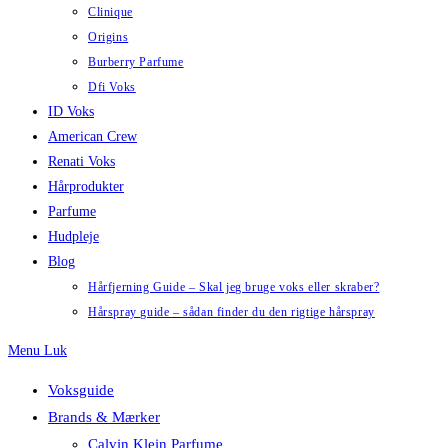
Clinique
Origins
Burberry Parfume
Dfi Voks
ID Voks
American Crew
Renati Voks
Hårprodukter
Parfume
Hudpleje
Blog
Hårfjerning Guide – Skal jeg bruge voks eller skraber?
Hårspray guide – sådan finder du den rigtige hårspray
Menu
Luk
Voksguide
Brands & Mærker
Calvin Klein Parfume