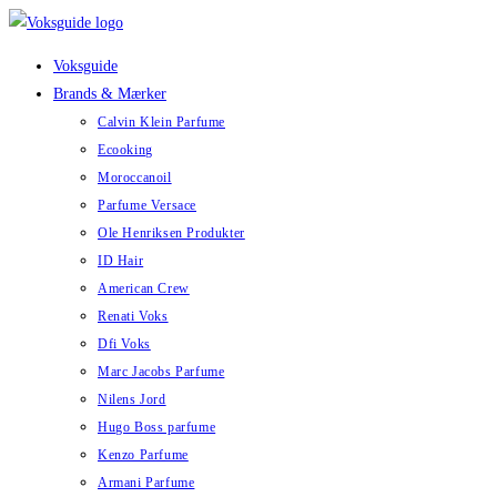
Skip
to
Voksguide
content
Brands & Mærker
Calvin Klein Parfume
Ecooking
Moroccanoil
Parfume Versace
Ole Henriksen Produkter
ID Hair
American Crew
Renati Voks
Dfi Voks
Marc Jacobs Parfume
Nilens Jord
Hugo Boss parfume
Kenzo Parfume
Armani Parfume