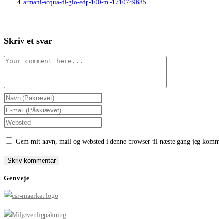
armani-acqua-di-gio-edp-100-ml-1710749685
Skriv et svar
Comment
Enter
your
Enter
name
your
Enter
or
email
your
Gem mit navn, mail og websted i denne browser til næste gang jeg komm
username
address
website
to
to
URL
comment
comment
(optional)
Genveje