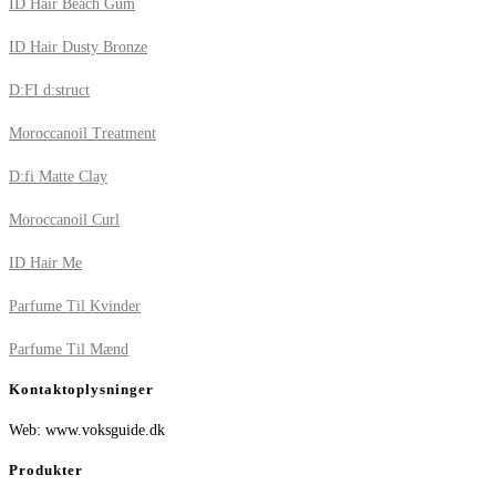
ID Hair Beach Gum
ID Hair Dusty Bronze
D:FI d:struct
Moroccanoil Treatment
D:fi Matte Clay
Moroccanoil Curl
ID Hair Me
Parfume Til Kvinder
Parfume Til Mænd
Kontaktoplysninger
Web: www.voksguide.dk
Produkter