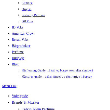
Clinique
Origins
Burberry Parfume
Dfi Voks
ID Voks
American Crew
Renati Voks
Hårprodukter
Parfume
Hudpleje
Blog
Hårfjerning Guide – Skal jeg bruge voks eller skraber?
Hårspray guide – sådan finder du den rigtige hårspray
Menu
Luk
Voksguide
Brands & Mærker
Calvin Klein Parfume