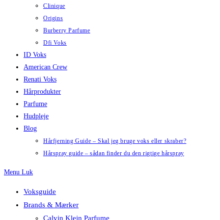
Clinique
Origins
Burberry Parfume
Dfi Voks
ID Voks
American Crew
Renati Voks
Hårprodukter
Parfume
Hudpleje
Blog
Hårfjerning Guide – Skal jeg bruge voks eller skraber?
Hårspray guide – sådan finder du den rigtige hårspray
Menu
Luk
Voksguide
Brands & Mærker
Calvin Klein Parfume