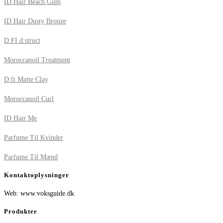
ID Hair Beach Gum
ID Hair Dusty Bronze
D:FI d:struct
Moroccanoil Treatment
D:fi Matte Clay
Moroccanoil Curl
ID Hair Me
Parfume Til Kvinder
Parfume Til Mænd
Kontaktoplysninger
Web: www.voksguide.dk
Produkter