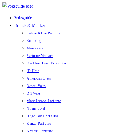
Skip
to
Voksguide
content
Brands & Mærker
Calvin Klein Parfume
Ecooking
Moroccanoil
Parfume Versace
Ole Henriksen Produkter
ID Hair
American Crew
Renati Voks
Dfi Voks
Marc Jacobs Parfume
Nilens Jord
Hugo Boss parfume
Kenzo Parfume
Armani Parfume