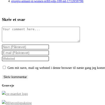
giorgio-armani-si-women-refill-edp-100-ml-1712659796
Skriv et svar
Comment
Enter
your
Enter
name
your
Enter
or
email
your
Gem mit navn, mail og websted i denne browser til næste gang jeg komm
username
address
website
to
to
URL
comment
comment
(optional)
Genveje