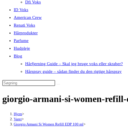
Dfi Voks
ID Voks
American Crew
Renati Voks
Hårprodukter
Parfume
Hudpleje
Blog
Hårfjerning Guide – Skal jeg bruge voks eller skraber?
Hårspray guide – sådan finder du den rigtige hårspray
giorgio-armani-si-women-refill
Hjem
>
Varer
>
Giorgio Armani Si Women Refill EDP 100 ml
>