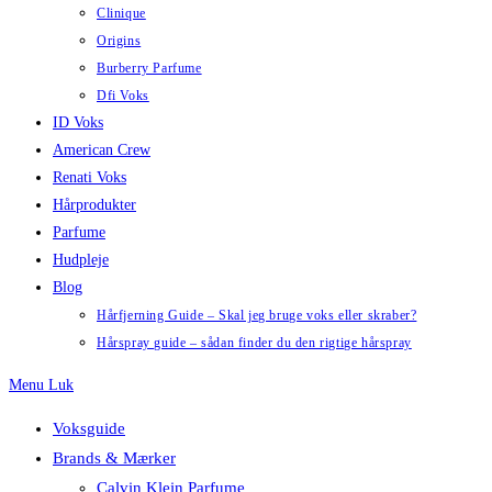
Clinique
Origins
Burberry Parfume
Dfi Voks
ID Voks
American Crew
Renati Voks
Hårprodukter
Parfume
Hudpleje
Blog
Hårfjerning Guide – Skal jeg bruge voks eller skraber?
Hårspray guide – sådan finder du den rigtige hårspray
Menu
Luk
Voksguide
Brands & Mærker
Calvin Klein Parfume