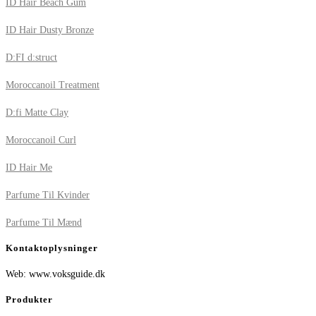
ID Hair Beach Gum
ID Hair Dusty Bronze
D:FI d:struct
Moroccanoil Treatment
D:fi Matte Clay
Moroccanoil Curl
ID Hair Me
Parfume Til Kvinder
Parfume Til Mænd
Kontaktoplysninger
Web: www.voksguide.dk
Produkter