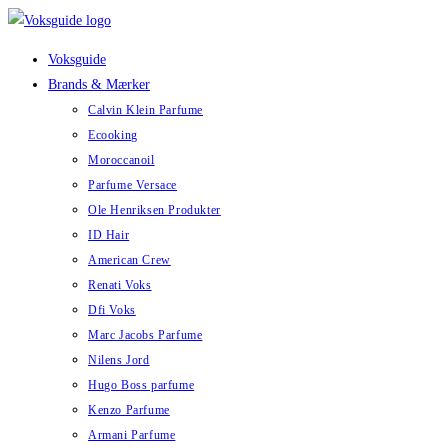
Skip
to
Voksguide
content
Brands & Mærker
Calvin Klein Parfume
Ecooking
Moroccanoil
Parfume Versace
Ole Henriksen Produkter
ID Hair
American Crew
Renati Voks
Dfi Voks
Marc Jacobs Parfume
Nilens Jord
Hugo Boss parfume
Kenzo Parfume
Armani Parfume