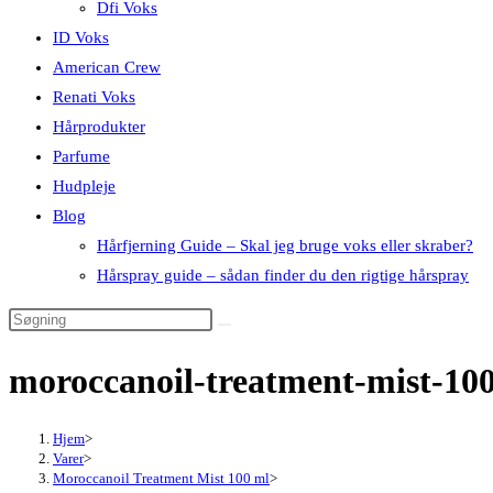
Dfi Voks
ID Voks
American Crew
Renati Voks
Hårprodukter
Parfume
Hudpleje
Blog
Hårfjerning Guide – Skal jeg bruge voks eller skraber?
Hårspray guide – sådan finder du den rigtige hårspray
moroccanoil-treatment-mist-10
Hjem
>
Varer
>
Moroccanoil Treatment Mist 100 ml
>