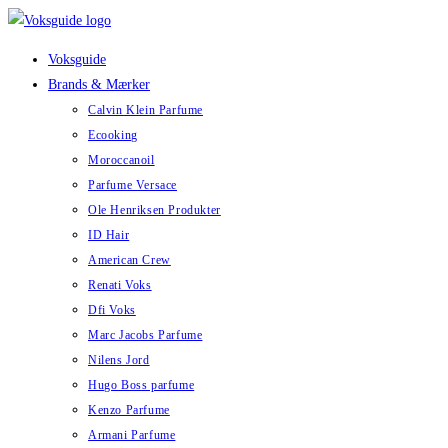
Skip
to
Voksguide
content
Brands & Mærker
Calvin Klein Parfume
Ecooking
Moroccanoil
Parfume Versace
Ole Henriksen Produkter
ID Hair
American Crew
Renati Voks
Dfi Voks
Marc Jacobs Parfume
Nilens Jord
Hugo Boss parfume
Kenzo Parfume
Armani Parfume