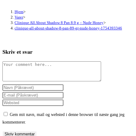
Hjem
>
Varer
>
Clinique All About Shadow 8 Pan 8.9 g – Nude Honey
>
clinique-all-about-shadow-8-pan-89-gr-nude-honey-1754393346
Skriv et svar
Comment
Enter
your
Enter
name
your
Enter
or
email
your
Gem mit navn, mail og websted i denne browser til næste gang jeg
username
address
website
kommenterer.
to
to
URL
comment
comment
(optional)