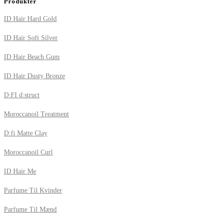
Produkter
ID Hair Hard Gold
ID Hair Soft Silver
ID Hair Beach Gum
ID Hair Dusty Bronze
D:FI d:struct
Moroccanoil Treatment
D:fi Matte Clay
Moroccanoil Curl
ID Hair Me
Parfume Til Kvinder
Parfume Til Mænd