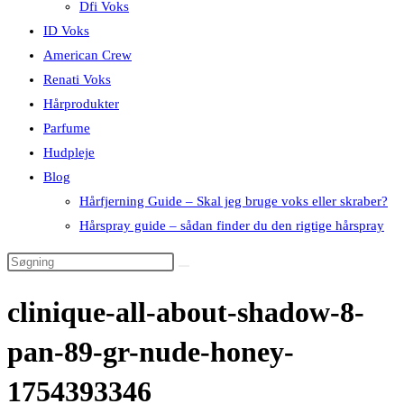
Dfi Voks
ID Voks
American Crew
Renati Voks
Hårprodukter
Parfume
Hudpleje
Blog
Hårfjerning Guide – Skal jeg bruge voks eller skraber?
Hårspray guide – sådan finder du den rigtige hårspray
clinique-all-about-shadow-8-
pan-89-gr-nude-honey-
1754393346