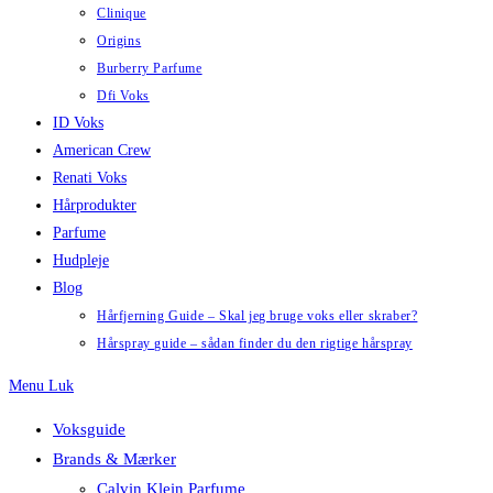
Clinique
Origins
Burberry Parfume
Dfi Voks
ID Voks
American Crew
Renati Voks
Hårprodukter
Parfume
Hudpleje
Blog
Hårfjerning Guide – Skal jeg bruge voks eller skraber?
Hårspray guide – sådan finder du den rigtige hårspray
Menu
Luk
Voksguide
Brands & Mærker
Calvin Klein Parfume