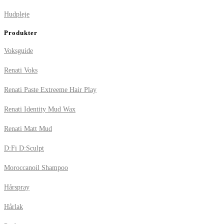
Hudpleje
Produkter
Voksguide
Renati Voks
Renati Paste Extreeme Hair Play
Renati Identity Mud Wax
Renati Matt Mud
D:Fi D:Sculpt
Moroccanoil Shampoo
Hårspray
Hårlak