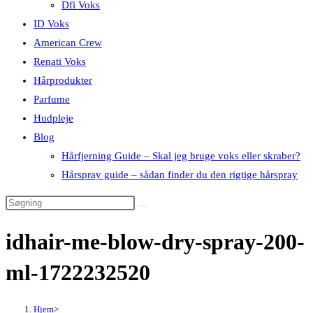
Dfi Voks
ID Voks
American Crew
Renati Voks
Hårprodukter
Parfume
Hudpleje
Blog
Hårfjerning Guide – Skal jeg bruge voks eller skraber?
Hårspray guide – sådan finder du den rigtige hårspray
idhair-me-blow-dry-spray-200-
ml-1722232520
Hjem
>