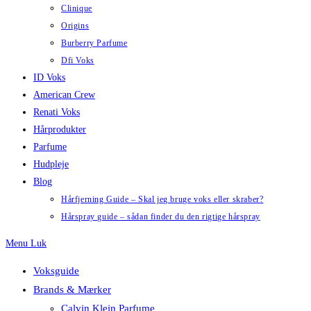
Clinique
Origins
Burberry Parfume
Dfi Voks
ID Voks
American Crew
Renati Voks
Hårprodukter
Parfume
Hudpleje
Blog
Hårfjerning Guide – Skal jeg bruge voks eller skraber?
Hårspray guide – sådan finder du den rigtige hårspray
Menu
Luk
Voksguide
Brands & Mærker
Calvin Klein Parfume