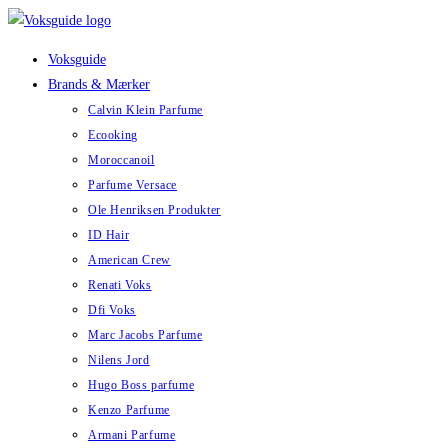
Skip
to
Voksguide
content
Brands & Mærker
Calvin Klein Parfume
Ecooking
Moroccanoil
Parfume Versace
Ole Henriksen Produkter
ID Hair
American Crew
Renati Voks
Dfi Voks
Marc Jacobs Parfume
Nilens Jord
Hugo Boss parfume
Kenzo Parfume
Armani Parfume