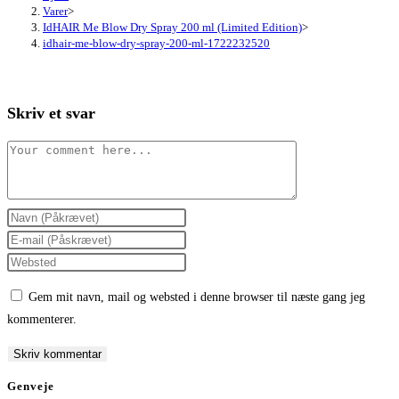
Varer
>
IdHAIR Me Blow Dry Spray 200 ml (Limited Edition)
>
idhair-me-blow-dry-spray-200-ml-1722232520
Skriv et svar
Comment
Enter
your
Enter
name
your
Enter
or
email
your
Gem mit navn, mail og websted i denne browser til næste gang jeg
username
address
website
kommenterer.
to
to
URL
comment
comment
(optional)
Genveje