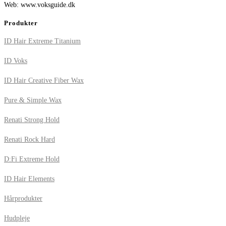
Web: www.voksguide.dk
Produkter
ID Hair Extreme Titanium
ID Voks
ID Hair Creative Fiber Wax
Pure & Simple Wax
Renati Strong Hold
Renati Rock Hard
D:Fi Extreme Hold
ID Hair Elements
Hårprodukter
Hudpleje