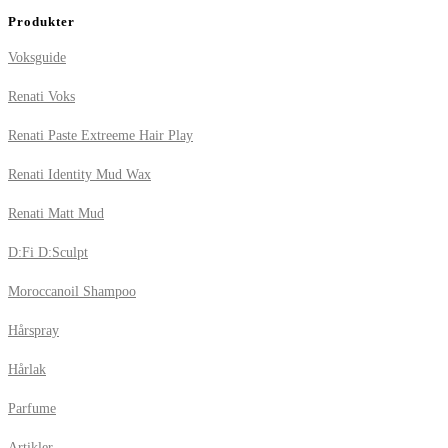
Produkter
Voksguide
Renati Voks
Renati Paste Extreeme Hair Play
Renati Identity Mud Wax
Renati Matt Mud
D:Fi D:Sculpt
Moroccanoil Shampoo
Hårspray
Hårlak
Parfume
Artikler