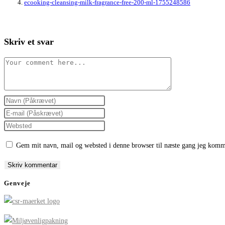
ecooking-cleansing-milk-fragrance-free-200-ml-1755248586
Skriv et svar
Comment
Enter
your
Enter
name
your
Enter
or
email
your
Gem mit navn, mail og websted i denne browser til næste gang jeg komm
username
address
website
to
to
URL
comment
comment
(optional)
Genveje