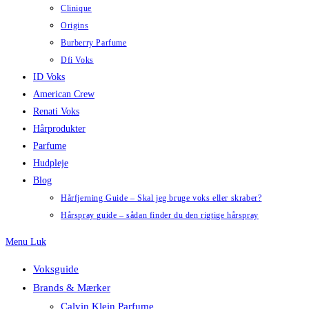
Clinique
Origins
Burberry Parfume
Dfi Voks
ID Voks
American Crew
Renati Voks
Hårprodukter
Parfume
Hudpleje
Blog
Hårfjerning Guide – Skal jeg bruge voks eller skraber?
Hårspray guide – sådan finder du den rigtige hårspray
Menu
Luk
Voksguide
Brands & Mærker
Calvin Klein Parfume