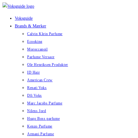
Skip
to
Voksguide
content
Brands & Mærker
Calvin Klein Parfume
Ecooking
Moroccanoil
Parfume Versace
Ole Henriksen Produkter
ID Hair
American Crew
Renati Voks
Dfi Voks
Marc Jacobs Parfume
Nilens Jord
Hugo Boss parfume
Kenzo Parfume
Armani Parfume