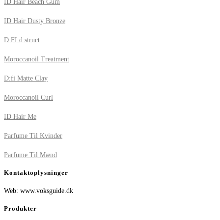
ID Hair Beach Gum
ID Hair Dusty Bronze
D:FI d:struct
Moroccanoil Treatment
D:fi Matte Clay
Moroccanoil Curl
ID Hair Me
Parfume Til Kvinder
Parfume Til Mænd
Kontaktoplysninger
Web: www.voksguide.dk
Produkter