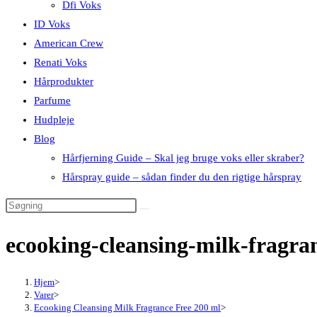
Dfi Voks
ID Voks
American Crew
Renati Voks
Hårprodukter
Parfume
Hudpleje
Blog
Hårfjerning Guide – Skal jeg bruge voks eller skraber?
Hårspray guide – sådan finder du den rigtige hårspray
ecooking-cleansing-milk-fragra
Hjem
>
Varer
>
Ecooking Cleansing Milk Fragrance Free 200 ml
>