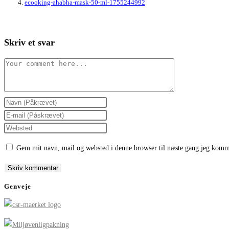
ecooking-ahabha-mask-50-ml-1755244992
Skriv et svar
Comment
Enter
your
Enter
name
your
Enter
or
email
your
Gem mit navn, mail og websted i denne browser til næste gang jeg komm
username
address
website
to
to
URL
comment
comment
(optional)
Genveje