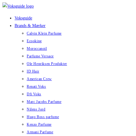
Skip
to
Voksguide
content
Brands & Mærker
Calvin Klein Parfume
Ecooking
Moroccanoil
Parfume Versace
Ole Henriksen Produkter
ID Hair
American Crew
Renati Voks
Dfi Voks
Marc Jacobs Parfume
Nilens Jord
Hugo Boss parfume
Kenzo Parfume
Armani Parfume