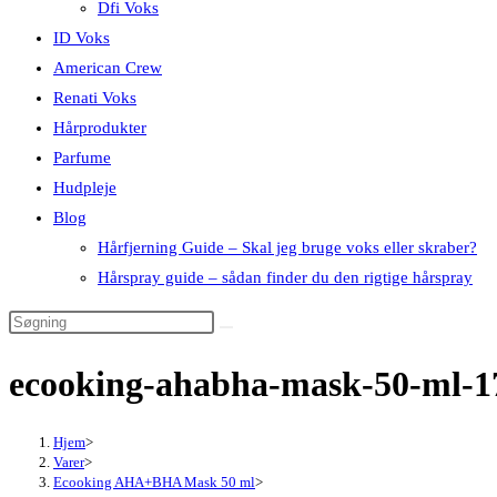
Dfi Voks
ID Voks
American Crew
Renati Voks
Hårprodukter
Parfume
Hudpleje
Blog
Hårfjerning Guide – Skal jeg bruge voks eller skraber?
Hårspray guide – sådan finder du den rigtige hårspray
ecooking-ahabha-mask-50-ml-1
Hjem
>
Varer
>
Ecooking AHA+BHA Mask 50 ml
>