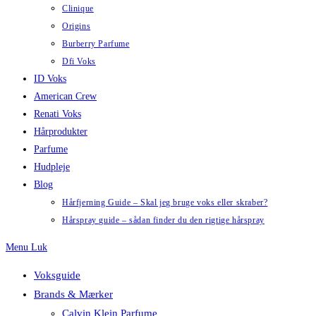
Clinique
Origins
Burberry Parfume
Dfi Voks
ID Voks
American Crew
Renati Voks
Hårprodukter
Parfume
Hudpleje
Blog
Hårfjerning Guide – Skal jeg bruge voks eller skraber?
Hårspray guide – sådan finder du den rigtige hårspray
Menu
Luk
Voksguide
Brands & Mærker
Calvin Klein Parfume