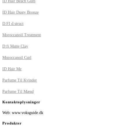
ID Hair Beach Gum
ID Hair Dusty Bronze
D:FI d:struct
Moroccanoil Treatment
D:fi Matte Clay
Moroccanoil Curl
ID Hair Me
Parfume Til Kvinder
Parfume Til Mænd
Kontaktoplysninger
Web: www.voksguide.dk
Produkter