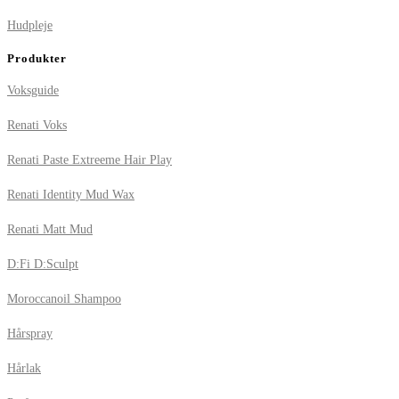
Hudpleje
Produkter
Voksguide
Renati Voks
Renati Paste Extreeme Hair Play
Renati Identity Mud Wax
Renati Matt Mud
D:Fi D:Sculpt
Moroccanoil Shampoo
Hårspray
Hårlak