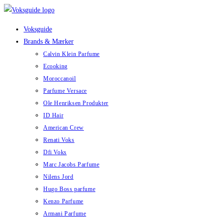
Skip
to
Voksguide
content
Brands & Mærker
Calvin Klein Parfume
Ecooking
Moroccanoil
Parfume Versace
Ole Henriksen Produkter
ID Hair
American Crew
Renati Voks
Dfi Voks
Marc Jacobs Parfume
Nilens Jord
Hugo Boss parfume
Kenzo Parfume
Armani Parfume