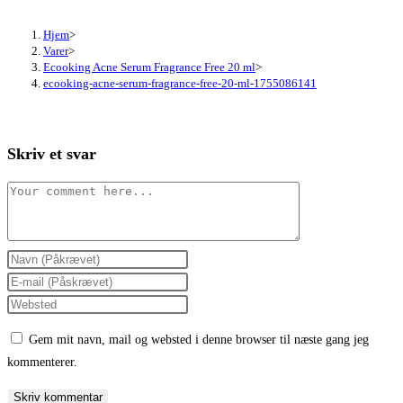
Hjem
>
Varer
>
Ecooking Acne Serum Fragrance Free 20 ml
>
ecooking-acne-serum-fragrance-free-20-ml-1755086141
Skriv et svar
Comment
Enter
your
Enter
name
your
Enter
or
email
your
Gem mit navn, mail og websted i denne browser til næste gang jeg
username
address
website
kommenterer.
to
to
URL
comment
comment
(optional)