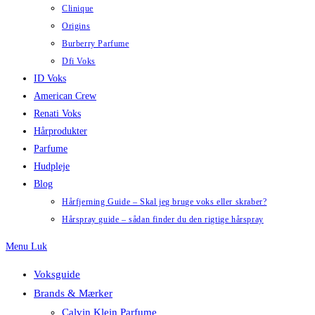
Clinique
Origins
Burberry Parfume
Dfi Voks
ID Voks
American Crew
Renati Voks
Hårprodukter
Parfume
Hudpleje
Blog
Hårfjerning Guide – Skal jeg bruge voks eller skraber?
Hårspray guide – sådan finder du den rigtige hårspray
Menu
Luk
Voksguide
Brands & Mærker
Calvin Klein Parfume