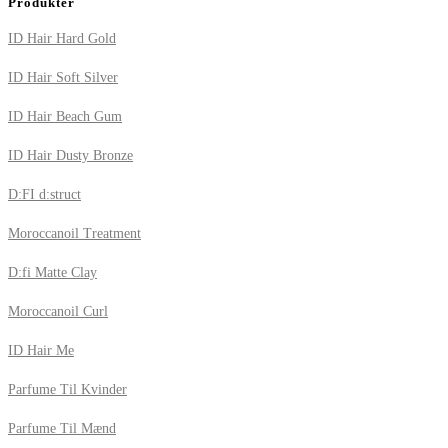
Produkter
ID Hair Hard Gold
ID Hair Soft Silver
ID Hair Beach Gum
ID Hair Dusty Bronze
D:FI d:struct
Moroccanoil Treatment
D:fi Matte Clay
Moroccanoil Curl
ID Hair Me
Parfume Til Kvinder
Parfume Til Mænd