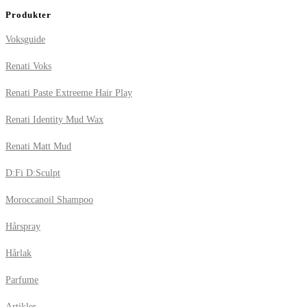
Produkter
Voksguide
Renati Voks
Renati Paste Extreeme Hair Play
Renati Identity Mud Wax
Renati Matt Mud
D:Fi D:Sculpt
Moroccanoil Shampoo
Hårspray
Hårlak
Parfume
Artikler