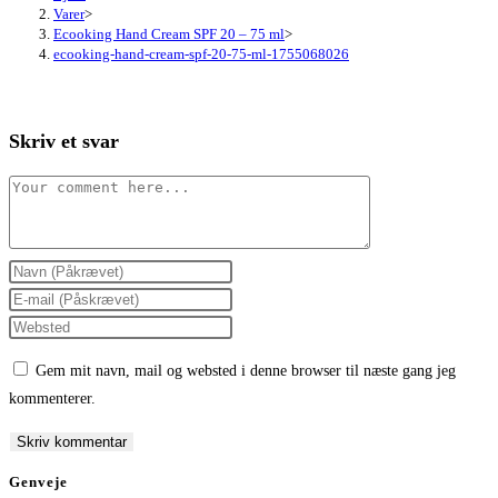
Varer
>
Ecooking Hand Cream SPF 20 – 75 ml
>
ecooking-hand-cream-spf-20-75-ml-1755068026
Skriv et svar
Comment
Enter
your
Enter
name
your
Enter
or
email
your
Gem mit navn, mail og websted i denne browser til næste gang jeg
username
address
website
kommenterer.
to
to
URL
comment
comment
(optional)
Genveje