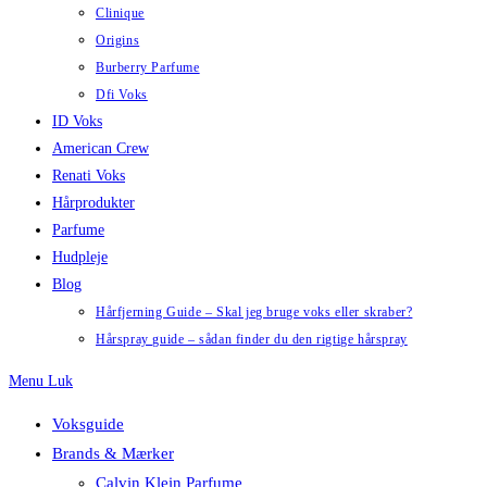
Clinique
Origins
Burberry Parfume
Dfi Voks
ID Voks
American Crew
Renati Voks
Hårprodukter
Parfume
Hudpleje
Blog
Hårfjerning Guide – Skal jeg bruge voks eller skraber?
Hårspray guide – sådan finder du den rigtige hårspray
Menu
Luk
Voksguide
Brands & Mærker
Calvin Klein Parfume