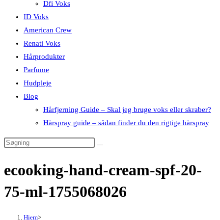
Dfi Voks
ID Voks
American Crew
Renati Voks
Hårprodukter
Parfume
Hudpleje
Blog
Hårfjerning Guide – Skal jeg bruge voks eller skraber?
Hårspray guide – sådan finder du den rigtige hårspray
ecooking-hand-cream-spf-20-
75-ml-1755068026
Hjem
>