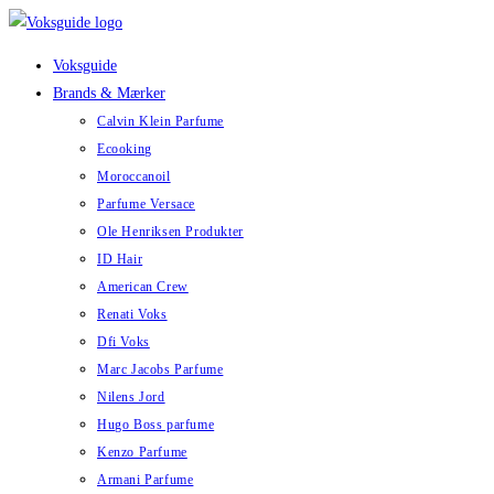
Skip
to
Voksguide
content
Brands & Mærker
Calvin Klein Parfume
Ecooking
Moroccanoil
Parfume Versace
Ole Henriksen Produkter
ID Hair
American Crew
Renati Voks
Dfi Voks
Marc Jacobs Parfume
Nilens Jord
Hugo Boss parfume
Kenzo Parfume
Armani Parfume