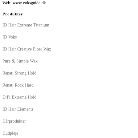
Web: www.voksguide.dk
Produkter
ID Hair Extreme Titanium
ID Voks
ID Hair Creative Fiber Wax
Pure & Simple Wax
Renati Strong Hold
Renati Rock Hard
D:Fi Extreme Hold
ID Hair Elements
Hårprodukter
Hudpleje