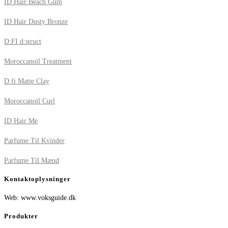
ID Hair Beach Gum
ID Hair Dusty Bronze
D:FI d:struct
Moroccanoil Treatment
D:fi Matte Clay
Moroccanoil Curl
ID Hair Me
Parfume Til Kvinder
Parfume Til Mænd
Kontaktoplysninger
Web: www.voksguide.dk
Produkter