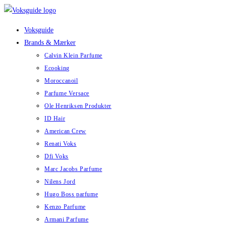
Skip
to
Voksguide
content
Brands & Mærker
Calvin Klein Parfume
Ecooking
Moroccanoil
Parfume Versace
Ole Henriksen Produkter
ID Hair
American Crew
Renati Voks
Dfi Voks
Marc Jacobs Parfume
Nilens Jord
Hugo Boss parfume
Kenzo Parfume
Armani Parfume