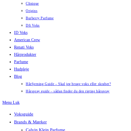
Clinique
Origins
Burberry Parfume
Dfi Voks
ID Voks
American Crew
Renati Voks
Hårprodukter
Parfume
Hudpleje
Blog
Hårfjerning Guide – Skal jeg bruge voks eller skraber?
Hårspray guide – sådan finder du den rigtige hårspray
Menu
Luk
Voksguide
Brands & Mærker
Calvin Klein Parfume