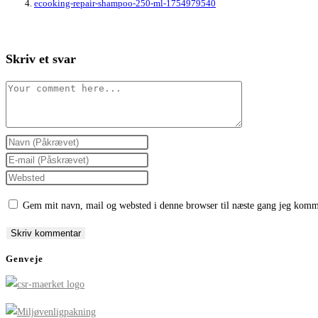
ecooking-repair-shampoo-250-ml-1754979540
Skriv et svar
Comment
Enter
your
Enter
name
your
Enter
or
email
your
Gem mit navn, mail og websted i denne browser til næste gang jeg komm
username
address
website
to
to
URL
comment
comment
(optional)
Genveje