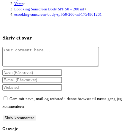
Varer
>
Ecooking Sunscreen Body SPF 50 – 200 ml
>
ecooking-sunscreen-body-spf-50-200-ml-1754901261
Skriv et svar
Comment
Enter
your
Enter
name
your
Enter
or
email
your
Gem mit navn, mail og websted i denne browser til næste gang jeg
username
address
website
kommenterer.
to
to
URL
comment
comment
(optional)
Genveje