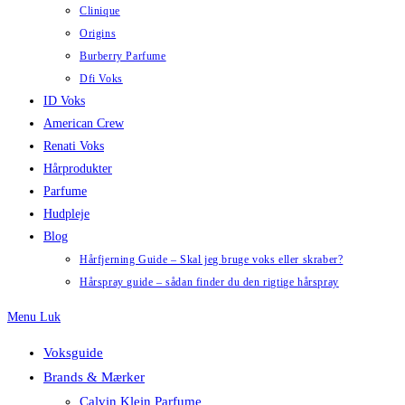
Clinique
Origins
Burberry Parfume
Dfi Voks
ID Voks
American Crew
Renati Voks
Hårprodukter
Parfume
Hudpleje
Blog
Hårfjerning Guide – Skal jeg bruge voks eller skraber?
Hårspray guide – sådan finder du den rigtige hårspray
Menu
Luk
Voksguide
Brands & Mærker
Calvin Klein Parfume