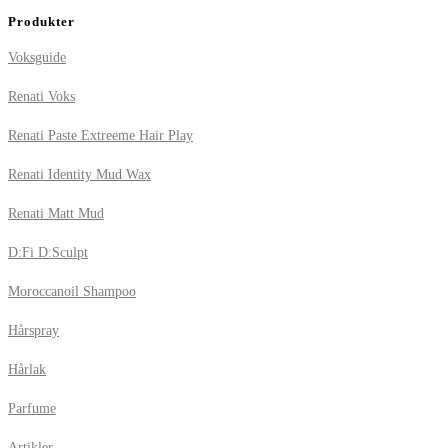
Produkter
Voksguide
Renati Voks
Renati Paste Extreeme Hair Play
Renati Identity Mud Wax
Renati Matt Mud
D:Fi D:Sculpt
Moroccanoil Shampoo
Hårspray
Hårlak
Parfume
Artikler