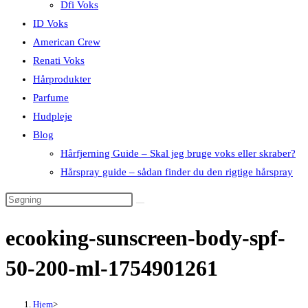
Dfi Voks
ID Voks
American Crew
Renati Voks
Hårprodukter
Parfume
Hudpleje
Blog
Hårfjerning Guide – Skal jeg bruge voks eller skraber?
Hårspray guide – sådan finder du den rigtige hårspray
ecooking-sunscreen-body-spf-
50-200-ml-1754901261
Hjem
>