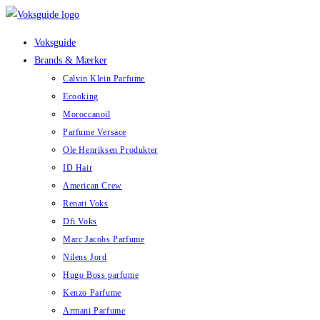
Skip
to
Voksguide
content
Brands & Mærker
Calvin Klein Parfume
Ecooking
Moroccanoil
Parfume Versace
Ole Henriksen Produkter
ID Hair
American Crew
Renati Voks
Dfi Voks
Marc Jacobs Parfume
Nilens Jord
Hugo Boss parfume
Kenzo Parfume
Armani Parfume