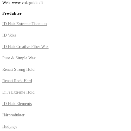
Web: www.voksguide.dk
Produkter
ID Hair Extreme Titanium
ID Voks
ID Hair Creative Fiber Wax
Pure & Simple Wax
Renati Strong Hold
Renati Rock Hard
D:Fi Extreme Hold
ID Hair Elements
Hårprodukter
Hudpleje