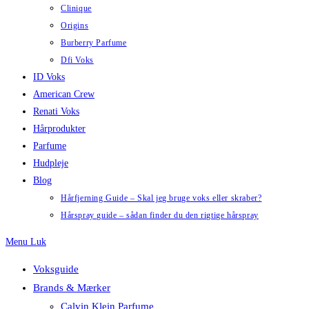
Clinique
Origins
Burberry Parfume
Dfi Voks
ID Voks
American Crew
Renati Voks
Hårprodukter
Parfume
Hudpleje
Blog
Hårfjerning Guide – Skal jeg bruge voks eller skraber?
Hårspray guide – sådan finder du den rigtige hårspray
Menu
Luk
Voksguide
Brands & Mærker
Calvin Klein Parfume