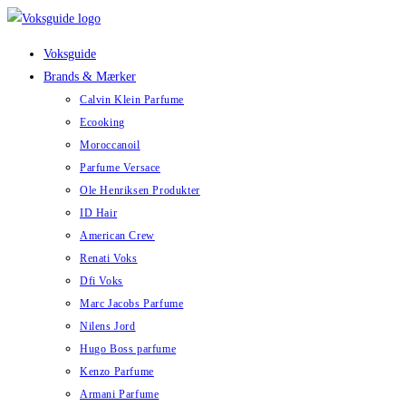
Skip
to
Voksguide
content
Brands & Mærker
Calvin Klein Parfume
Ecooking
Moroccanoil
Parfume Versace
Ole Henriksen Produkter
ID Hair
American Crew
Renati Voks
Dfi Voks
Marc Jacobs Parfume
Nilens Jord
Hugo Boss parfume
Kenzo Parfume
Armani Parfume