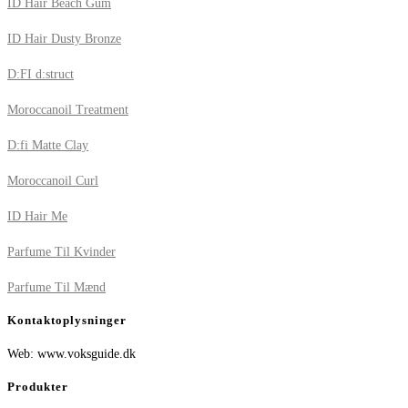
ID Hair Beach Gum
ID Hair Dusty Bronze
D:FI d:struct
Moroccanoil Treatment
D:fi Matte Clay
Moroccanoil Curl
ID Hair Me
Parfume Til Kvinder
Parfume Til Mænd
Kontaktoplysninger
Web: www.voksguide.dk
Produkter