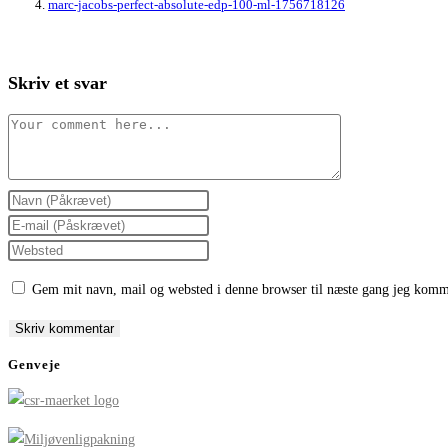
marc-jacobs-perfect-absolute-edp-100-ml-1756718126
Skriv et svar
Comment
Enter
your
Enter
name
your
Enter
or
email
your
Gem mit navn, mail og websted i denne browser til næste gang jeg komm
username
address
website
to
to
URL
comment
comment
(optional)
Genveje