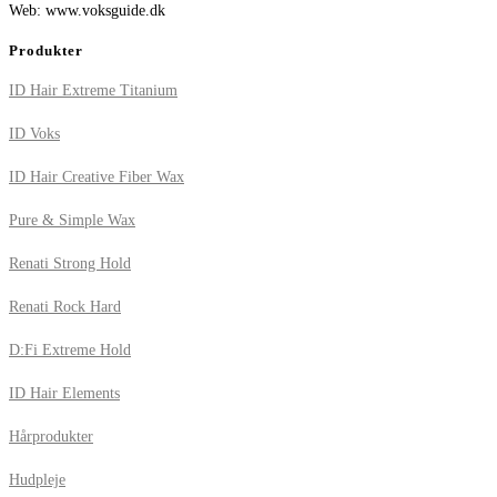
Web: www.voksguide.dk
Produkter
ID Hair Extreme Titanium
ID Voks
ID Hair Creative Fiber Wax
Pure & Simple Wax
Renati Strong Hold
Renati Rock Hard
D:Fi Extreme Hold
ID Hair Elements
Hårprodukter
Hudpleje