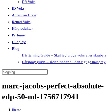
Dfi Voks
ID Voks
American Crew
Renati Voks
Hårprodukter
Parfume
Hudpleje
Blog
Hårfjerning Guide – Skal jeg bruge voks eller skraber?
Hårspray guide – sådan finder du den rigtige hårspray
marc-jacobs-perfect-absolute-
edp-50-ml-1756717941
Hjem
>