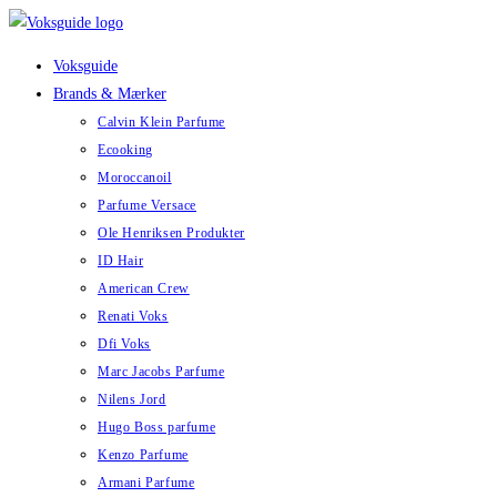
Skip
to
Voksguide
content
Brands & Mærker
Calvin Klein Parfume
Ecooking
Moroccanoil
Parfume Versace
Ole Henriksen Produkter
ID Hair
American Crew
Renati Voks
Dfi Voks
Marc Jacobs Parfume
Nilens Jord
Hugo Boss parfume
Kenzo Parfume
Armani Parfume