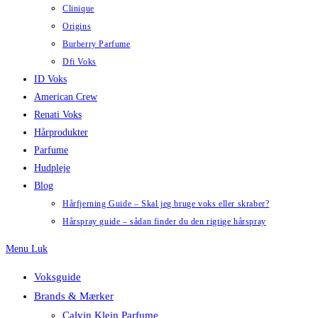
Clinique
Origins
Burberry Parfume
Dfi Voks
ID Voks
American Crew
Renati Voks
Hårprodukter
Parfume
Hudpleje
Blog
Hårfjerning Guide – Skal jeg bruge voks eller skraber?
Hårspray guide – sådan finder du den rigtige hårspray
Menu
Luk
Voksguide
Brands & Mærker
Calvin Klein Parfume