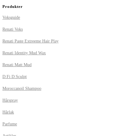
Produkter
Voksguide
Renati Voks
Renati Paste Extreeme Hair Play
Renati Identity Mud Wax
Renati Matt Mud
D:Fi D:Sculpt
Moroccanoil Shampoo
Hårspray
Hårlak
Parfume
Artikler