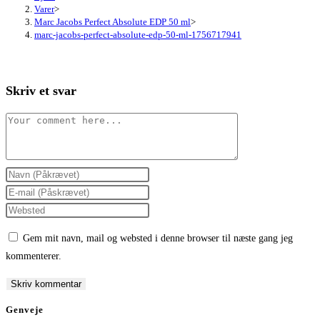
Varer
>
Marc Jacobs Perfect Absolute EDP 50 ml
>
marc-jacobs-perfect-absolute-edp-50-ml-1756717941
Skriv et svar
Comment
Enter
your
Enter
name
your
Enter
or
email
your
Gem mit navn, mail og websted i denne browser til næste gang jeg
username
address
website
kommenterer.
to
to
URL
comment
comment
(optional)
Genveje