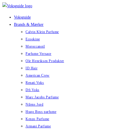
Skip
to
Voksguide
content
Brands & Mærker
Calvin Klein Parfume
Ecooking
Moroccanoil
Parfume Versace
Ole Henriksen Produkter
ID Hair
American Crew
Renati Voks
Dfi Voks
Marc Jacobs Parfume
Nilens Jord
Hugo Boss parfume
Kenzo Parfume
Armani Parfume