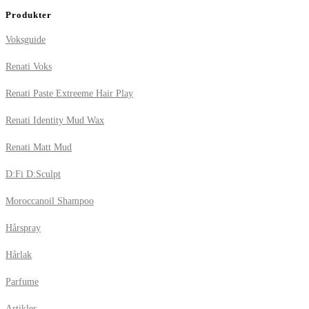
Produkter
Voksguide
Renati Voks
Renati Paste Extreeme Hair Play
Renati Identity Mud Wax
Renati Matt Mud
D:Fi D:Sculpt
Moroccanoil Shampoo
Hårspray
Hårlak
Parfume
Artikler