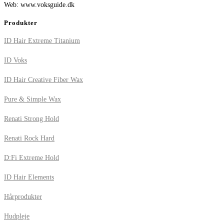
Web: www.voksguide.dk
Produkter
ID Hair Extreme Titanium
ID Voks
ID Hair Creative Fiber Wax
Pure & Simple Wax
Renati Strong Hold
Renati Rock Hard
D:Fi Extreme Hold
ID Hair Elements
Hårprodukter
Hudpleje