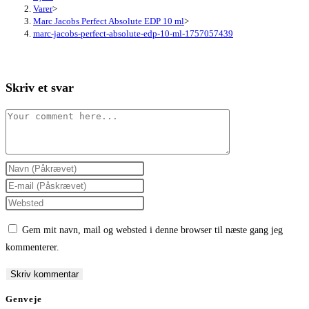
Varer
>
Marc Jacobs Perfect Absolute EDP 10 ml
>
marc-jacobs-perfect-absolute-edp-10-ml-1757057439
Skriv et svar
Comment
Enter
your
Enter
name
your
Enter
or
email
your
Gem mit navn, mail og websted i denne browser til næste gang jeg
username
address
website
kommenterer.
to
to
URL
comment
comment
(optional)
Genveje