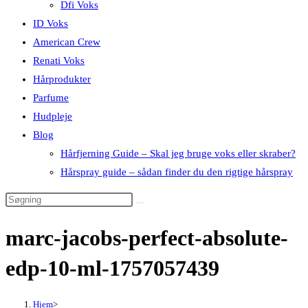
Dfi Voks
ID Voks
American Crew
Renati Voks
Hårprodukter
Parfume
Hudpleje
Blog
Hårfjerning Guide – Skal jeg bruge voks eller skraber?
Hårspray guide – sådan finder du den rigtige hårspray
marc-jacobs-perfect-absolute-
edp-10-ml-1757057439
Hjem
>