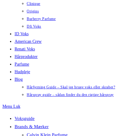
Clinique
Origins
Burberry Parfume
Dfi Voks
ID Voks
American Crew
Renati Voks
Hårprodukter
Parfume
Hudpleje
Blog
Hårfjerning Guide – Skal jeg bruge voks eller skraber?
Hårspray guide – sådan finder du den rigtige hårspray
Menu
Luk
Voksguide
Brands & Mærker
Calvin Klein Parfume