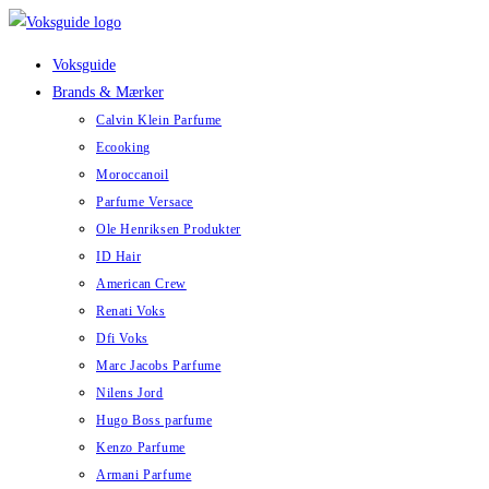
Skip
to
Voksguide
content
Brands & Mærker
Calvin Klein Parfume
Ecooking
Moroccanoil
Parfume Versace
Ole Henriksen Produkter
ID Hair
American Crew
Renati Voks
Dfi Voks
Marc Jacobs Parfume
Nilens Jord
Hugo Boss parfume
Kenzo Parfume
Armani Parfume