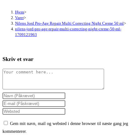
Hjem
>
Varer
>
Nilens Jord Pro-Age Repair Multi Correcting Night Creme 50 ml
>
nilens-jord-pro-age-repair-multi-correcting-night-creme-50-ml-
1709121963
Skriv et svar
Comment
Enter
your
Enter
name
your
Enter
or
email
your
Gem mit navn, mail og websted i denne browser til næste gang jeg
username
address
website
kommenterer.
to
to
URL