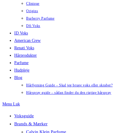
Clinique
Origins
Burberry Parfume
Dfi Voks
ID Voks
American Crew
Renati Voks
Hårprodukter
Parfume
Hudpleje
Blog
Hårfjerning Guide – Skal jeg bruge voks eller skraber?
Hårspray guide – sådan finder du den rigtige hårspray
Menu
Luk
Voksguide
Brands & Mærker
Calvin Klein Parfume