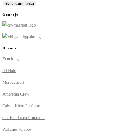
comment
comment
(optional)
Genveje
Brands
Ecooking
ID Hair
Moroccanoil
American Crew
Calvin Klein Parfume
Ole Henriksen Produkter
Parfume Versace