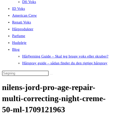
Dfi Voks
ID Voks
American Crew
Renati Voks
Hårprodukter
Parfume
Hudpleje
Blog
Hårfjerning Guide – Skal jeg bruge voks eller skraber?
Hårspray guide – sådan finder du den rigtige hårspray
nilens-jord-pro-age-repair-
multi-correcting-night-creme-
50-ml-1709121963