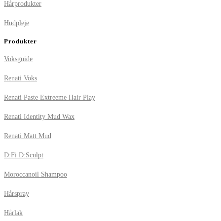
Hårprodukter
Hudpleje
Produkter
Voksguide
Renati Voks
Renati Paste Extreeme Hair Play
Renati Identity Mud Wax
Renati Matt Mud
D:Fi D:Sculpt
Moroccanoil Shampoo
Hårspray
Hårlak