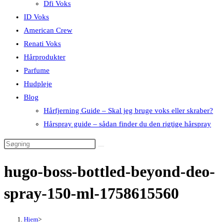
Dfi Voks
ID Voks
American Crew
Renati Voks
Hårprodukter
Parfume
Hudpleje
Blog
Hårfjerning Guide – Skal jeg bruge voks eller skraber?
Hårspray guide – sådan finder du den rigtige hårspray
hugo-boss-bottled-beyond-deo-
spray-150-ml-1758615560
Hjem
>