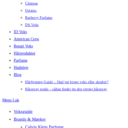
Clinique
Origins
Burberry Parfume
Dfi Voks
ID Voks
American Crew
Renati Voks
Hårprodukter
Parfume
Hudpleje
Blog
Hårfjerning Guide – Skal jeg bruge voks eller skraber?
Hårspray guide – sådan finder du den rigtige hårspray
Menu
Luk
Voksguide
Brands & Mærker
Calvin Klein Parfume