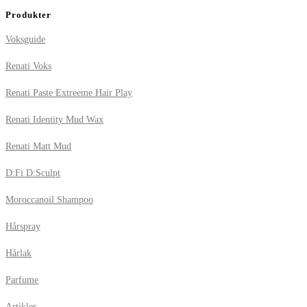
Produkter
Voksguide
Renati Voks
Renati Paste Extreeme Hair Play
Renati Identity Mud Wax
Renati Matt Mud
D:Fi D:Sculpt
Moroccanoil Shampoo
Hårspray
Hårlak
Parfume
Artikler