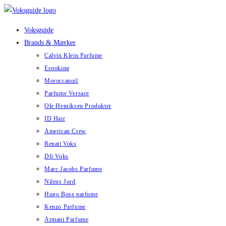
Skip
to
Voksguide
content
Brands & Mærker
Calvin Klein Parfume
Ecooking
Moroccanoil
Parfume Versace
Ole Henriksen Produkter
ID Hair
American Crew
Renati Voks
Dfi Voks
Marc Jacobs Parfume
Nilens Jord
Hugo Boss parfume
Kenzo Parfume
Armani Parfume