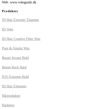
Web: www.voksguide.dk
Produkter
ID Hair Extreme Titanium
ID Voks
ID Hair Creative Fiber Wax
Pure & Simple Wax
Renati Strong Hold
Renati Rock Hard
D:Fi Extreme Hold
ID Hair Elements
Hårprodukter
Hudpleje