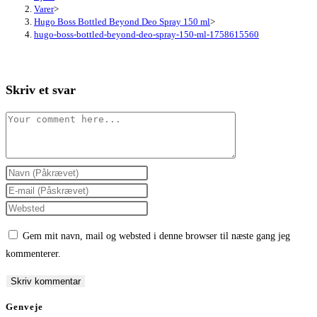
Varer
>
Hugo Boss Bottled Beyond Deo Spray 150 ml
>
hugo-boss-bottled-beyond-deo-spray-150-ml-1758615560
Skriv et svar
Comment
Enter
your
Enter
name
your
Enter
or
email
your
Gem mit navn, mail og websted i denne browser til næste gang jeg
username
address
website
kommenterer.
to
to
URL
comment
comment
(optional)
Genveje