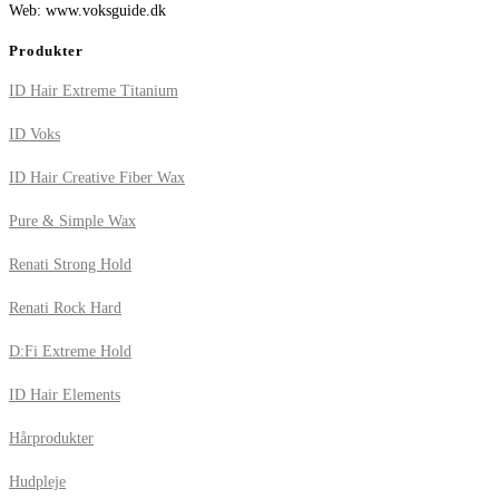
Web: www.voksguide.dk
Produkter
ID Hair Extreme Titanium
ID Voks
ID Hair Creative Fiber Wax
Pure & Simple Wax
Renati Strong Hold
Renati Rock Hard
D:Fi Extreme Hold
ID Hair Elements
Hårprodukter
Hudpleje