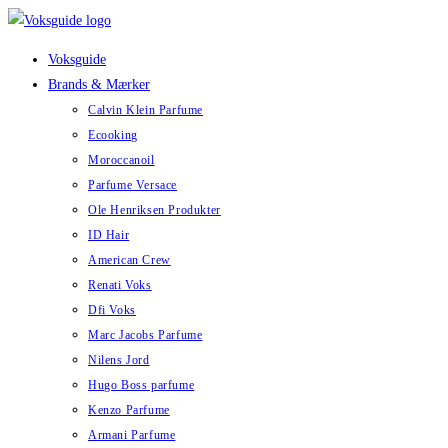
Skip
to
Voksguide
content
Brands & Mærker
Calvin Klein Parfume
Ecooking
Moroccanoil
Parfume Versace
Ole Henriksen Produkter
ID Hair
American Crew
Renati Voks
Dfi Voks
Marc Jacobs Parfume
Nilens Jord
Hugo Boss parfume
Kenzo Parfume
Armani Parfume