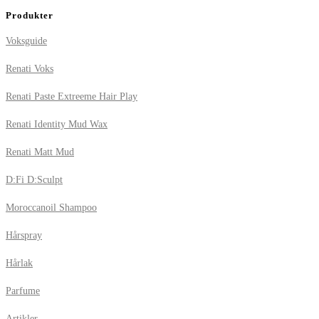
Produkter
Voksguide
Renati Voks
Renati Paste Extreeme Hair Play
Renati Identity Mud Wax
Renati Matt Mud
D:Fi D:Sculpt
Moroccanoil Shampoo
Hårspray
Hårlak
Parfume
Artikler