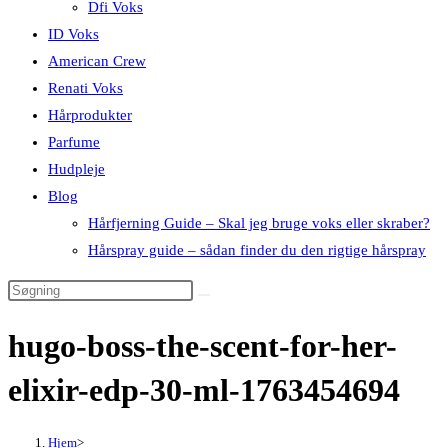
Dfi Voks
ID Voks
American Crew
Renati Voks
Hårprodukter
Parfume
Hudpleje
Blog
Hårfjerning Guide – Skal jeg bruge voks eller skraber?
Hårspray guide – sådan finder du den rigtige hårspray
hugo-boss-the-scent-for-her-
elixir-edp-30-ml-1763454694
Hjem
>