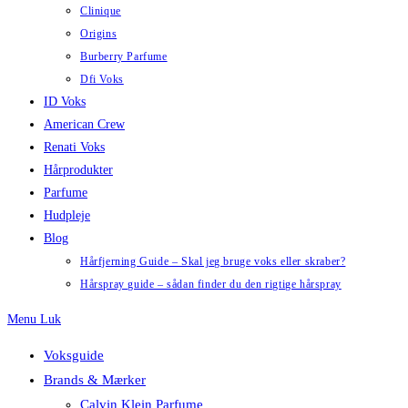
Clinique
Origins
Burberry Parfume
Dfi Voks
ID Voks
American Crew
Renati Voks
Hårprodukter
Parfume
Hudpleje
Blog
Hårfjerning Guide – Skal jeg bruge voks eller skraber?
Hårspray guide – sådan finder du den rigtige hårspray
Menu
Luk
Voksguide
Brands & Mærker
Calvin Klein Parfume