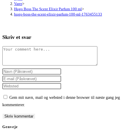
Varer
>
Hugo Boss The Scent Elixir Parfum 100 ml
>
hugo-boss-the-scent-elixir-parfum-100-ml-1763455133
Skriv et svar
Comment
Enter
your
Enter
name
your
Enter
or
email
your
Gem mit navn, mail og websted i denne browser til næste gang jeg
username
address
website
kommenterer.
to
to
URL
comment
comment
(optional)
Genveje