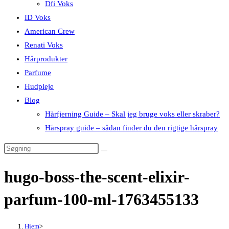
Dfi Voks
ID Voks
American Crew
Renati Voks
Hårprodukter
Parfume
Hudpleje
Blog
Hårfjerning Guide – Skal jeg bruge voks eller skraber?
Hårspray guide – sådan finder du den rigtige hårspray
hugo-boss-the-scent-elixir-
parfum-100-ml-1763455133
Hjem
>