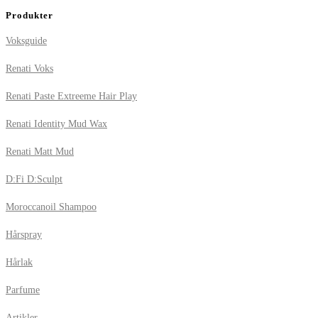
Produkter
Voksguide
Renati Voks
Renati Paste Extreeme Hair Play
Renati Identity Mud Wax
Renati Matt Mud
D:Fi D:Sculpt
Moroccanoil Shampoo
Hårspray
Hårlak
Parfume
Artikler