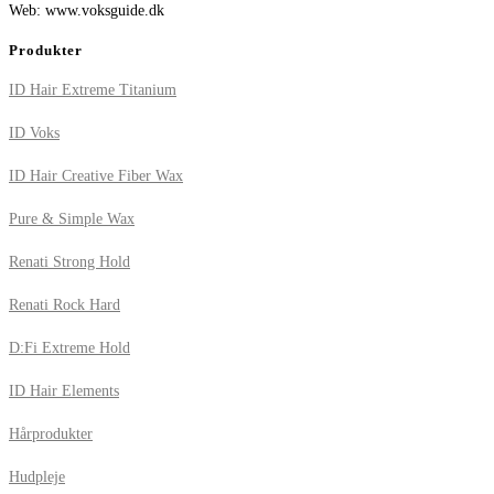
Web: www.voksguide.dk
Produkter
ID Hair Extreme Titanium
ID Voks
ID Hair Creative Fiber Wax
Pure & Simple Wax
Renati Strong Hold
Renati Rock Hard
D:Fi Extreme Hold
ID Hair Elements
Hårprodukter
Hudpleje