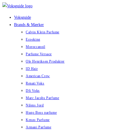
Skip
to
Voksguide
content
Brands & Mærker
Calvin Klein Parfume
Ecooking
Moroccanoil
Parfume Versace
Ole Henriksen Produkter
ID Hair
American Crew
Renati Voks
Dfi Voks
Marc Jacobs Parfume
Nilens Jord
Hugo Boss parfume
Kenzo Parfume
Armani Parfume