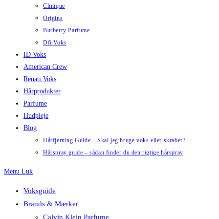
Clinique
Origins
Burberry Parfume
Dfi Voks
ID Voks
American Crew
Renati Voks
Hårprodukter
Parfume
Hudpleje
Blog
Hårfjerning Guide – Skal jeg bruge voks eller skraber?
Hårspray guide – sådan finder du den rigtige hårspray
Menu
Luk
Voksguide
Brands & Mærker
Calvin Klein Parfume