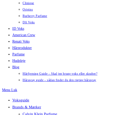
Clinique
Origins
Burberry Parfume
Dfi Voks
ID Voks
American Crew
Renati Voks
Hårprodukter
Parfume
Hudpleje
Blog
Hårfjerning Guide – Skal jeg bruge voks eller skraber?
Hårspray guide – sådan finder du den rigtige hårspray
Menu
Luk
Voksguide
Brands & Mærker
Calvin Klein Parfume