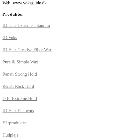
Web: www.voksguide.dk
Produkter
ID Hair Extreme Titanium
ID Voks
ID Hair Creative Fiber Wax
Pure & Simple Wax
Renati Strong Hold
Renati Rock Hard
D:Fi Extreme Hold
ID Hair Elements
Hårprodukter
Hudpleje