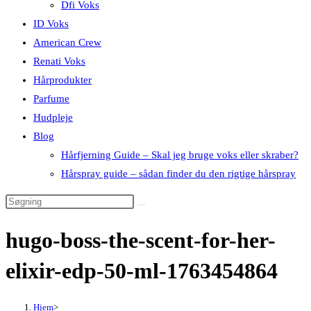
Dfi Voks
ID Voks
American Crew
Renati Voks
Hårprodukter
Parfume
Hudpleje
Blog
Hårfjerning Guide – Skal jeg bruge voks eller skraber?
Hårspray guide – sådan finder du den rigtige hårspray
hugo-boss-the-scent-for-her-
elixir-edp-50-ml-1763454864
Hjem
>