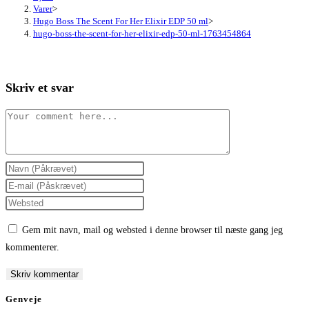
Varer
>
Hugo Boss The Scent For Her Elixir EDP 50 ml
>
hugo-boss-the-scent-for-her-elixir-edp-50-ml-1763454864
Skriv et svar
Comment
Enter
your
Enter
name
your
Enter
or
email
your
Gem mit navn, mail og websted i denne browser til næste gang jeg
username
address
website
kommenterer.
to
to
URL
comment
comment
(optional)
Genveje