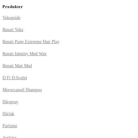
Produkter
Voksguide
Renati Voks
Renati Paste Extreeme Hair Play
Renati Identity Mud Wax
Renati Matt Mud
D:Fi D:Sculpt
Moroccanoil Shampoo
Hårspray
Hårlak
Parfume
Artikler