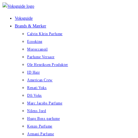
Skip
to
Voksguide
content
Brands & Mærker
Calvin Klein Parfume
Ecooking
Moroccanoil
Parfume Versace
Ole Henriksen Produkter
ID Hair
American Crew
Renati Voks
Dfi Voks
Marc Jacobs Parfume
Nilens Jord
Hugo Boss parfume
Kenzo Parfume
Armani Parfume