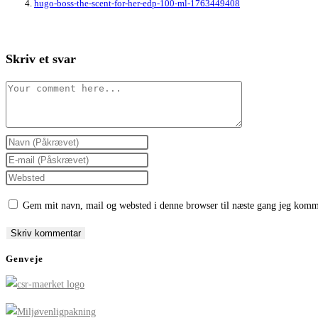
hugo-boss-the-scent-for-her-edp-100-ml-1763449408
Skriv et svar
Comment
Enter
your
Enter
name
your
Enter
or
email
your
Gem mit navn, mail og websted i denne browser til næste gang jeg komm
username
address
website
to
to
URL
comment
comment
(optional)
Genveje