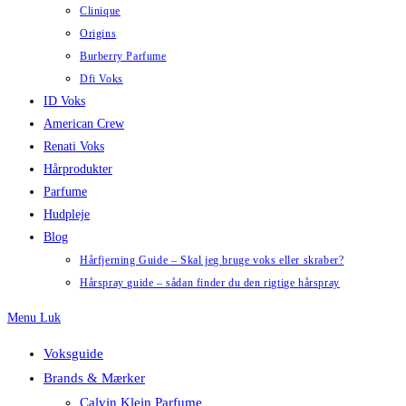
Clinique
Origins
Burberry Parfume
Dfi Voks
ID Voks
American Crew
Renati Voks
Hårprodukter
Parfume
Hudpleje
Blog
Hårfjerning Guide – Skal jeg bruge voks eller skraber?
Hårspray guide – sådan finder du den rigtige hårspray
Menu
Luk
Voksguide
Brands & Mærker
Calvin Klein Parfume