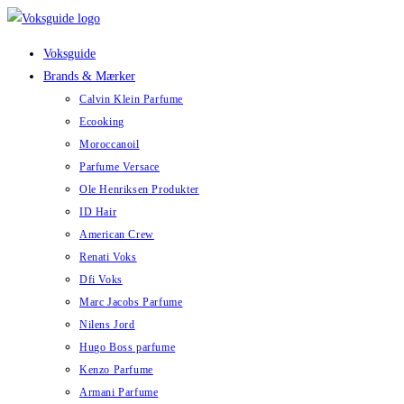
Skip
to
Voksguide
content
Brands & Mærker
Calvin Klein Parfume
Ecooking
Moroccanoil
Parfume Versace
Ole Henriksen Produkter
ID Hair
American Crew
Renati Voks
Dfi Voks
Marc Jacobs Parfume
Nilens Jord
Hugo Boss parfume
Kenzo Parfume
Armani Parfume