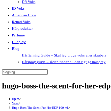
Dfi Voks
ID Voks
American Crew
Renati Voks
Hårprodukter
Parfume
Hudpleje
Blog
Hårfjerning Guide – Skal jeg bruge voks eller skraber?
Hårspray guide – sådan finder du den rigtige hårspray
hugo-boss-the-scent-for-her-ed
Hjem
>
Varer
>
Hugo Boss The Scent For Her EDP 100 ml
>