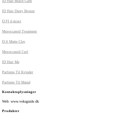
ID Hair Beach Gum
ID Hair Dusty Bronze
D:FI d:struct
Moroccanoil Treatment
D:fi Matte Clay
Moroccanoil Curl
ID Hair Me
Parfume Til Kvinder
Parfume Til Mænd
Kontaktoplysninger
Web: www.voksguide.dk
Produkter