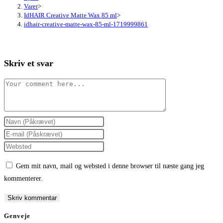
Varer
>
IdHAIR Creative Matte Wax 85 ml
>
idhair-creative-matte-wax-85-ml-1719999861
Skriv et svar
Comment
Enter
your
Enter
name
your
Enter
or
email
your
Gem mit navn, mail og websted i denne browser til næste gang jeg
username
address
website
kommenterer.
to
to
URL
comment
comment
(optional)
Genveje