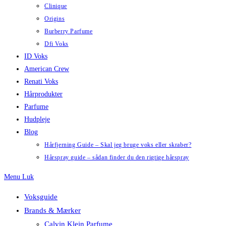
Clinique
Origins
Burberry Parfume
Dfi Voks
ID Voks
American Crew
Renati Voks
Hårprodukter
Parfume
Hudpleje
Blog
Hårfjerning Guide – Skal jeg bruge voks eller skraber?
Hårspray guide – sådan finder du den rigtige hårspray
Menu
Luk
Voksguide
Brands & Mærker
Calvin Klein Parfume