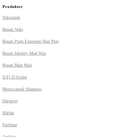
Produkter
Voksguide
Renati Voks
Renati Paste Extreeme Hair Play
Renati Identity Mud Wax
Renati Matt Mud
D:Fi D:Sculpt
Moroccanoil Shampoo
Hårspray
Hårlak
Parfume
Artikler