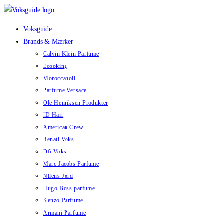
Skip
to
Voksguide
content
Brands & Mærker
Calvin Klein Parfume
Ecooking
Moroccanoil
Parfume Versace
Ole Henriksen Produkter
ID Hair
American Crew
Renati Voks
Dfi Voks
Marc Jacobs Parfume
Nilens Jord
Hugo Boss parfume
Kenzo Parfume
Armani Parfume