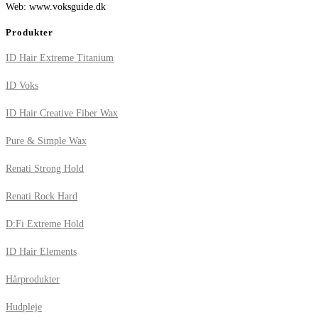
Web: www.voksguide.dk
Produkter
ID Hair Extreme Titanium
ID Voks
ID Hair Creative Fiber Wax
Pure & Simple Wax
Renati Strong Hold
Renati Rock Hard
D:Fi Extreme Hold
ID Hair Elements
Hårprodukter
Hudpleje