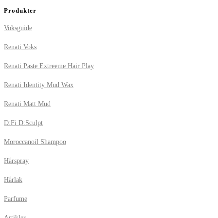
Produkter
Voksguide
Renati Voks
Renati Paste Extreeme Hair Play
Renati Identity Mud Wax
Renati Matt Mud
D:Fi D:Sculpt
Moroccanoil Shampoo
Hårspray
Hårlak
Parfume
Artikler