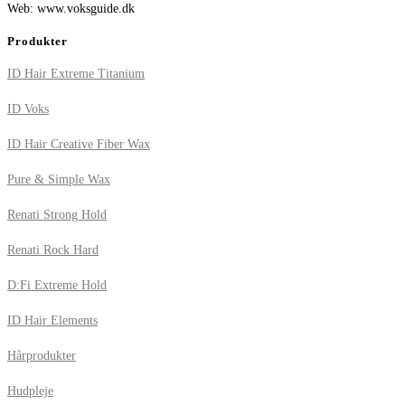
Web: www.voksguide.dk
Produkter
ID Hair Extreme Titanium
ID Voks
ID Hair Creative Fiber Wax
Pure & Simple Wax
Renati Strong Hold
Renati Rock Hard
D:Fi Extreme Hold
ID Hair Elements
Hårprodukter
Hudpleje