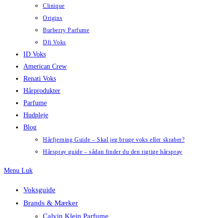
Clinique
Origins
Burberry Parfume
Dfi Voks
ID Voks
American Crew
Renati Voks
Hårprodukter
Parfume
Hudpleje
Blog
Hårfjerning Guide – Skal jeg bruge voks eller skraber?
Hårspray guide – sådan finder du den rigtige hårspray
Menu
Luk
Voksguide
Brands & Mærker
Calvin Klein Parfume