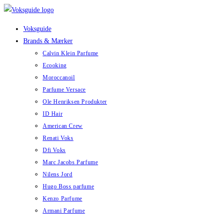
Skip
to
Voksguide
content
Brands & Mærker
Calvin Klein Parfume
Ecooking
Moroccanoil
Parfume Versace
Ole Henriksen Produkter
ID Hair
American Crew
Renati Voks
Dfi Voks
Marc Jacobs Parfume
Nilens Jord
Hugo Boss parfume
Kenzo Parfume
Armani Parfume