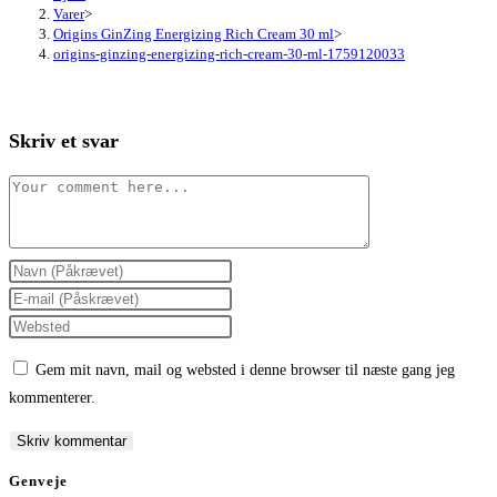
Varer
>
Origins GinZing Energizing Rich Cream 30 ml
>
origins-ginzing-energizing-rich-cream-30-ml-1759120033
Skriv et svar
Comment
Enter
your
Enter
name
your
Enter
or
email
your
Gem mit navn, mail og websted i denne browser til næste gang jeg
username
address
website
kommenterer.
to
to
URL
comment
comment
(optional)
Genveje