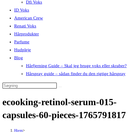
Dfi Voks
ID Voks
American Crew
Renati Voks
Hårprodukter
Parfume
Hudpleje
Blog
Hårfjerning Guide – Skal jeg bruge voks eller skraber?
Hårspray guide – sådan finder du den rigtige hårspray
ecooking-retinol-serum-015-
capsules-60-pieces-1765791817
Hjem
>