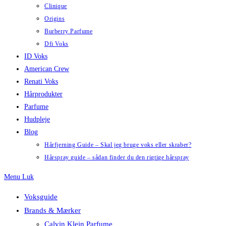
Clinique
Origins
Burberry Parfume
Dfi Voks
ID Voks
American Crew
Renati Voks
Hårprodukter
Parfume
Hudpleje
Blog
Hårfjerning Guide – Skal jeg bruge voks eller skraber?
Hårspray guide – sådan finder du den rigtige hårspray
Menu
Luk
Voksguide
Brands & Mærker
Calvin Klein Parfume