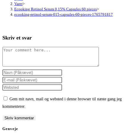
Varer
>
Ecooking Retinol Serum 0,15% Capsules 60 pieces
>
ecooking-retinol-serum-015-capsules-60-pieces-1765791817
Skriv et svar
Comment
Enter
your
Enter
name
your
Enter
or
email
your
Gem mit navn, mail og websted i denne browser til næste gang jeg
username
address
website
kommenterer.
to
to
URL
comment
comment
(optional)
Genveje