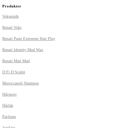
Produkter
Voksguide
Renati Voks
Renati Paste Extreeme Hair Play
Renati Identity Mud Wax
Renati Matt Mud
D:Fi D:Sculpt
Moroccanoil Shampoo
Hårspray
Hårlak
Parfume
Artikler