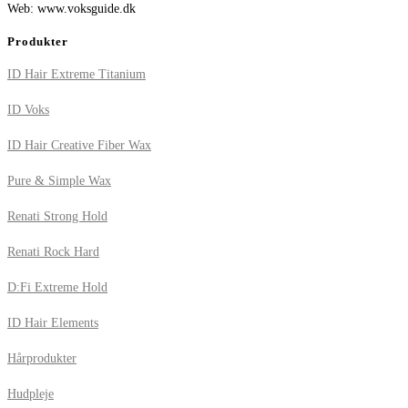
Web: www.voksguide.dk
Produkter
ID Hair Extreme Titanium
ID Voks
ID Hair Creative Fiber Wax
Pure & Simple Wax
Renati Strong Hold
Renati Rock Hard
D:Fi Extreme Hold
ID Hair Elements
Hårprodukter
Hudpleje