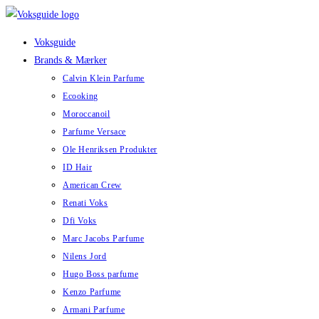
Skip
to
Voksguide
content
Brands & Mærker
Calvin Klein Parfume
Ecooking
Moroccanoil
Parfume Versace
Ole Henriksen Produkter
ID Hair
American Crew
Renati Voks
Dfi Voks
Marc Jacobs Parfume
Nilens Jord
Hugo Boss parfume
Kenzo Parfume
Armani Parfume