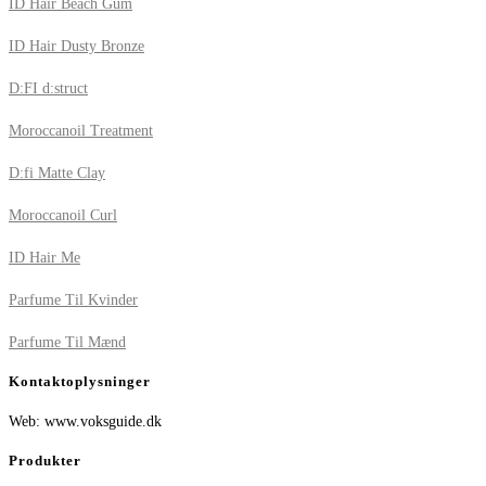
ID Hair Beach Gum
ID Hair Dusty Bronze
D:FI d:struct
Moroccanoil Treatment
D:fi Matte Clay
Moroccanoil Curl
ID Hair Me
Parfume Til Kvinder
Parfume Til Mænd
Kontaktoplysninger
Web: www.voksguide.dk
Produkter