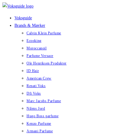
Skip
to
Voksguide
content
Brands & Mærker
Calvin Klein Parfume
Ecooking
Moroccanoil
Parfume Versace
Ole Henriksen Produkter
ID Hair
American Crew
Renati Voks
Dfi Voks
Marc Jacobs Parfume
Nilens Jord
Hugo Boss parfume
Kenzo Parfume
Armani Parfume