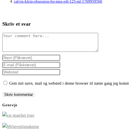
calvin-klein-obsession-for-men-edt-125-ml-1769959566
Skriv et svar
Comment
Enter
your
Enter
name
your
Enter
or
email
your
Gem mit navn, mail og websted i denne browser til næste gang jeg komm
username
address
website
to
to
URL
comment
comment
(optional)
Genveje