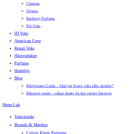
Clinique
Origins
Burberry Parfume
Dfi Voks
ID Voks
American Crew
Renati Voks
Hårprodukter
Parfume
Hudpleje
Blog
Hårfjerning Guide – Skal jeg bruge voks eller skraber?
Hårspray guide – sådan finder du den rigtige hårspray
Menu
Luk
Voksguide
Brands & Mærker
Calvin Klein Parfume