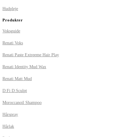
Hudpleje
Produkter
Voksguide
Renati Voks
Renati Paste Extreeme Hair Play
Renati Identity Mud Wax
Renati Matt Mud
D:Fi D:Sculpt
Moroccanoil Shampoo
Hårspray
Hårlak