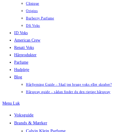
Clinique
Origins
Burberry Parfume
Dfi Voks
ID Voks
American Crew
Renati Voks
Hårprodukter
Parfume
Hudpleje
Blog
Hårfjerning Guide – Skal jeg bruge voks eller skraber?
Hårspray guide – sådan finder du den rigtige hårspray
Menu
Luk
Voksguide
Brands & Mærker
Calvin Klein Parfume