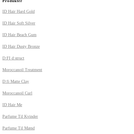
Produkter
ID Hair Hard Gold
ID Hair Soft Silver
ID Hair Beach Gum
ID Hair Dusty Bronze
D:FI d:struct
Moroccanoil Treatment
D:fi Matte Clay
Moroccanoil Curl
ID Hair Me
Parfume Til Kvinder
Parfume Til Mænd