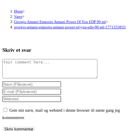
Hjem
>
Varer
>
Giorgio Armani Emporio Armani Power Of You EDP 90 ml
>
giorgio-armani-emporio-armani-power-of-you-edp-90-ml-1771353833
Skriv et svar
Comment
Enter
your
Enter
name
your
Enter
or
email
your
Gem mit navn, mail og websted i denne browser til næste gang jeg
username
address
website
kommenterer.
to
to
URL
comment
comment
(optional)