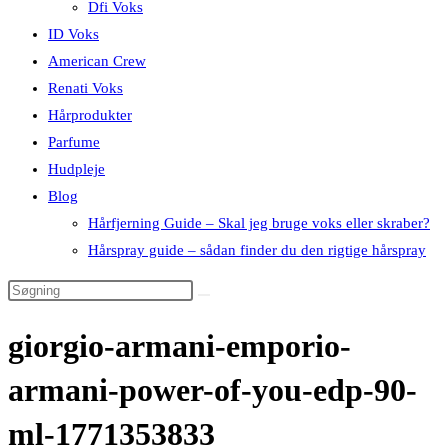
Dfi Voks
ID Voks
American Crew
Renati Voks
Hårprodukter
Parfume
Hudpleje
Blog
Hårfjerning Guide – Skal jeg bruge voks eller skraber?
Hårspray guide – sådan finder du den rigtige hårspray
giorgio-armani-emporio-
armani-power-of-you-edp-90-
ml-1771353833