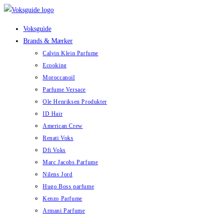
Skip
to
Voksguide
content
Brands & Mærker
Calvin Klein Parfume
Ecooking
Moroccanoil
Parfume Versace
Ole Henriksen Produkter
ID Hair
American Crew
Renati Voks
Dfi Voks
Marc Jacobs Parfume
Nilens Jord
Hugo Boss parfume
Kenzo Parfume
Armani Parfume