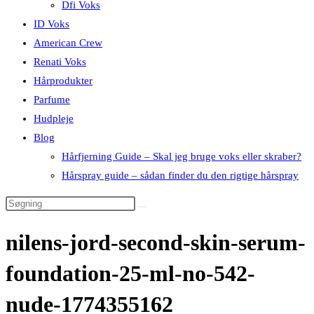
Dfi Voks
ID Voks
American Crew
Renati Voks
Hårprodukter
Parfume
Hudpleje
Blog
Hårfjerning Guide – Skal jeg bruge voks eller skraber?
Hårspray guide – sådan finder du den rigtige hårspray
nilens-jord-second-skin-serum-
foundation-25-ml-no-542-
nude-1774355162