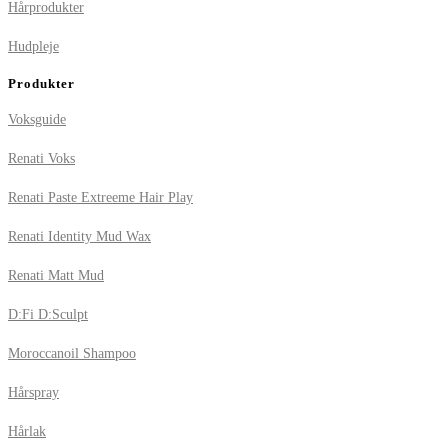
Hårprodukter
Hudpleje
Produkter
Voksguide
Renati Voks
Renati Paste Extreeme Hair Play
Renati Identity Mud Wax
Renati Matt Mud
D:Fi D:Sculpt
Moroccanoil Shampoo
Hårspray
Hårlak