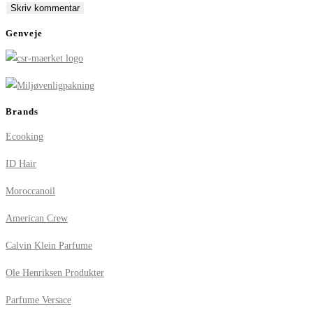
comment
comment
(optional)
Genveje
Brands
Ecooking
ID Hair
Moroccanoil
American Crew
Calvin Klein Parfume
Ole Henriksen Produkter
Parfume Versace