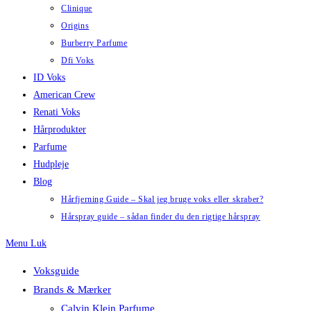
Clinique
Origins
Burberry Parfume
Dfi Voks
ID Voks
American Crew
Renati Voks
Hårprodukter
Parfume
Hudpleje
Blog
Hårfjerning Guide – Skal jeg bruge voks eller skraber?
Hårspray guide – sådan finder du den rigtige hårspray
Menu
Luk
Voksguide
Brands & Mærker
Calvin Klein Parfume