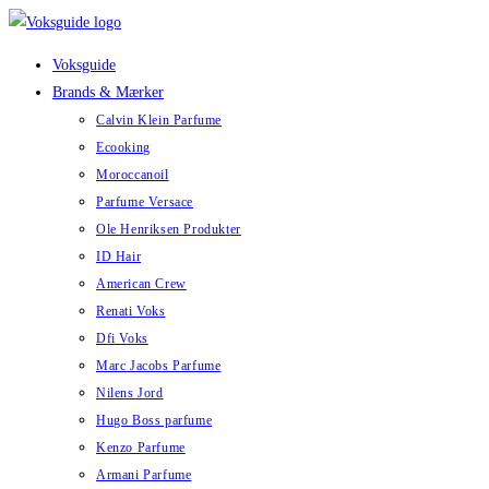
Skip
to
Voksguide
content
Brands & Mærker
Calvin Klein Parfume
Ecooking
Moroccanoil
Parfume Versace
Ole Henriksen Produkter
ID Hair
American Crew
Renati Voks
Dfi Voks
Marc Jacobs Parfume
Nilens Jord
Hugo Boss parfume
Kenzo Parfume
Armani Parfume