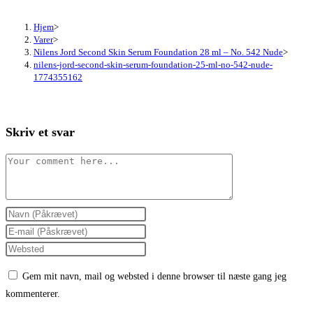
Hjem
>
Varer
>
Nilens Jord Second Skin Serum Foundation 28 ml – No. 542 Nude
>
nilens-jord-second-skin-serum-foundation-25-ml-no-542-nude-
1774355162
Skriv et svar
Comment
Enter
your
Enter
name
your
Enter
or
email
your
Gem mit navn, mail og websted i denne browser til næste gang jeg
username
address
website
kommenterer.
to
to
URL