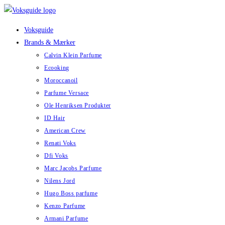
Skip
to
Voksguide
content
Brands & Mærker
Calvin Klein Parfume
Ecooking
Moroccanoil
Parfume Versace
Ole Henriksen Produkter
ID Hair
American Crew
Renati Voks
Dfi Voks
Marc Jacobs Parfume
Nilens Jord
Hugo Boss parfume
Kenzo Parfume
Armani Parfume