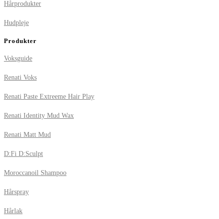
Hårprodukter
Hudpleje
Produkter
Voksguide
Renati Voks
Renati Paste Extreeme Hair Play
Renati Identity Mud Wax
Renati Matt Mud
D:Fi D:Sculpt
Moroccanoil Shampoo
Hårspray
Hårlak