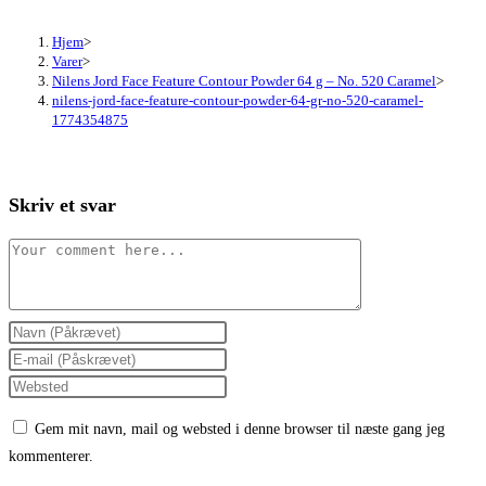
Hjem
>
Varer
>
Nilens Jord Face Feature Contour Powder 64 g – No. 520 Caramel
>
nilens-jord-face-feature-contour-powder-64-gr-no-520-caramel-
1774354875
Skriv et svar
Comment
Enter
your
Enter
name
your
Enter
or
email
your
Gem mit navn, mail og websted i denne browser til næste gang jeg
username
address
website
kommenterer.
to
to
URL