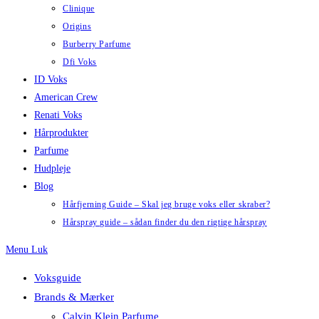
Clinique
Origins
Burberry Parfume
Dfi Voks
ID Voks
American Crew
Renati Voks
Hårprodukter
Parfume
Hudpleje
Blog
Hårfjerning Guide – Skal jeg bruge voks eller skraber?
Hårspray guide – sådan finder du den rigtige hårspray
Menu
Luk
Voksguide
Brands & Mærker
Calvin Klein Parfume