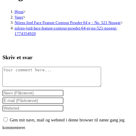
Hjem
>
Varer
>
Nilens Jord Face Feature Contour Powder 64 g – No. 521 Nougat
>
nilens-jord-face-feature-contour-powder-64-gr-no-521-nougat-
1774354920
Skriv et svar
Comment
Enter
your
Enter
name
your
Enter
or
email
your
Gem mit navn, mail og websted i denne browser til næste gang jeg
username
address
website
kommenterer.
to
to
URL