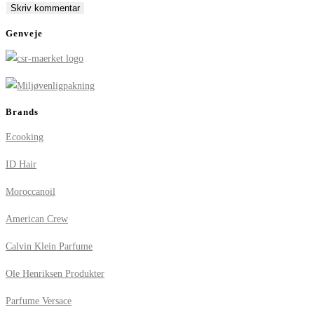
comment
comment
(optional)
Genveje
Brands
Ecooking
ID Hair
Moroccanoil
American Crew
Calvin Klein Parfume
Ole Henriksen Produkter
Parfume Versace