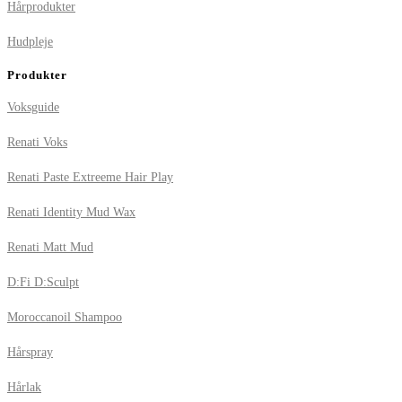
Hårprodukter
Hudpleje
Produkter
Voksguide
Renati Voks
Renati Paste Extreeme Hair Play
Renati Identity Mud Wax
Renati Matt Mud
D:Fi D:Sculpt
Moroccanoil Shampoo
Hårspray
Hårlak