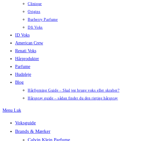
Clinique
Origins
Burberry Parfume
Dfi Voks
ID Voks
American Crew
Renati Voks
Hårprodukter
Parfume
Hudpleje
Blog
Hårfjerning Guide – Skal jeg bruge voks eller skraber?
Hårspray guide – sådan finder du den rigtige hårspray
Menu
Luk
Voksguide
Brands & Mærker
Calvin Klein Parfume