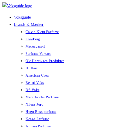
Skip
to
Voksguide
content
Brands & Mærker
Calvin Klein Parfume
Ecooking
Moroccanoil
Parfume Versace
Ole Henriksen Produkter
ID Hair
American Crew
Renati Voks
Dfi Voks
Marc Jacobs Parfume
Nilens Jord
Hugo Boss parfume
Kenzo Parfume
Armani Parfume