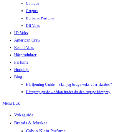
Clinique
Origins
Burberry Parfume
Dfi Voks
ID Voks
American Crew
Renati Voks
Hårprodukter
Parfume
Hudpleje
Blog
Hårfjerning Guide – Skal jeg bruge voks eller skraber?
Hårspray guide – sådan finder du den rigtige hårspray
Menu
Luk
Voksguide
Brands & Mærker
Calvin Klein Parfume