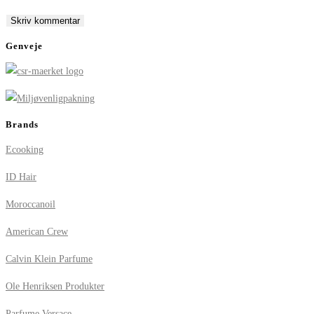
to
to
URL
comment
comment
(optional)
Genveje
Brands
Ecooking
ID Hair
Moroccanoil
American Crew
Calvin Klein Parfume
Ole Henriksen Produkter
Parfume Versace