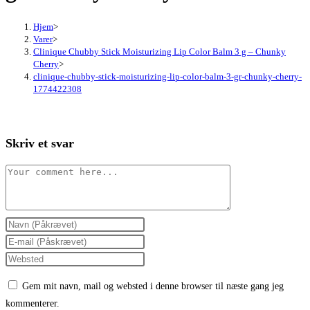
Hjem
>
Varer
>
Clinique Chubby Stick Moisturizing Lip Color Balm 3 g – Chunky
Cherry
>
clinique-chubby-stick-moisturizing-lip-color-balm-3-gr-chunky-cherry-
1774422308
Skriv et svar
Comment
Enter
your
Enter
name
your
Enter
or
email
your
Gem mit navn, mail og websted i denne browser til næste gang jeg
username
address
website
kommenterer.