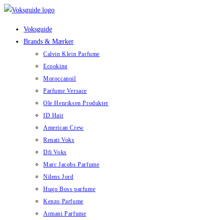
Skip
to
Voksguide
content
Brands & Mærker
Calvin Klein Parfume
Ecooking
Moroccanoil
Parfume Versace
Ole Henriksen Produkter
ID Hair
American Crew
Renati Voks
Dfi Voks
Marc Jacobs Parfume
Nilens Jord
Hugo Boss parfume
Kenzo Parfume
Armani Parfume