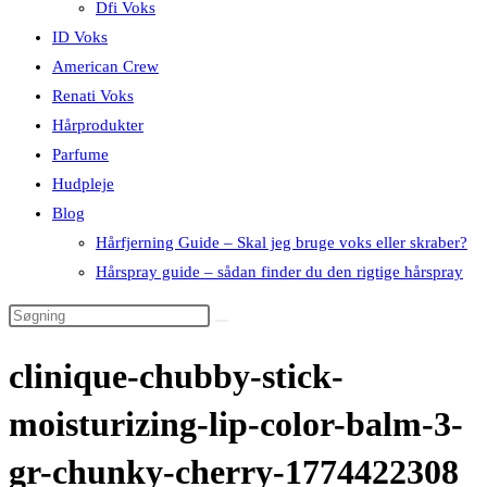
Dfi Voks
ID Voks
American Crew
Renati Voks
Hårprodukter
Parfume
Hudpleje
Blog
Hårfjerning Guide – Skal jeg bruge voks eller skraber?
Hårspray guide – sådan finder du den rigtige hårspray
clinique-chubby-stick-
moisturizing-lip-color-balm-3-
gr-chunky-cherry-1774422308