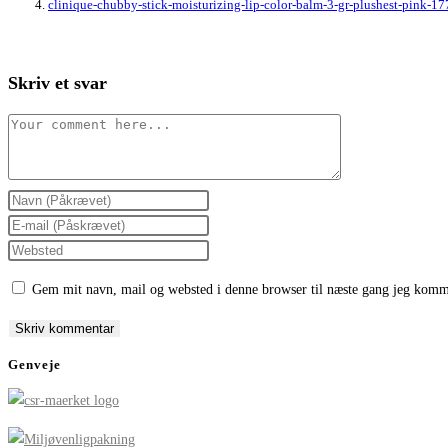
clinique-chubby-stick-moisturizing-lip-color-balm-3-gr-plushest-pink-
Skriv et svar
Comment
Enter
your
Enter
name
your
Enter
or
email
your
Gem mit navn, mail og websted i denne browser til næste gang jeg komm
username
address
website
to
to
URL
comment
comment
(optional)
Genveje