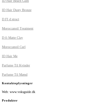
ID Hair Beach Gum
ID Hair Dusty Bronze
D:FI d:struct
Moroccanoil Treatment
D:fi Matte Clay
Moroccanoil Curl
ID Hair Me
Parfume Til Kvinder
Parfume Til Mænd
Kontaktoplysninger
Web: www.voksguide.dk
Produkter