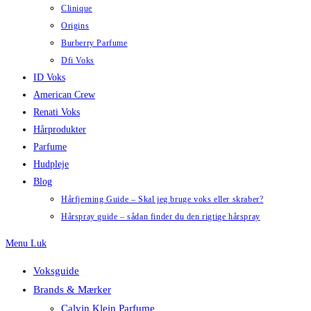
Clinique
Origins
Burberry Parfume
Dfi Voks
ID Voks
American Crew
Renati Voks
Hårprodukter
Parfume
Hudpleje
Blog
Hårfjerning Guide – Skal jeg bruge voks eller skraber?
Hårspray guide – sådan finder du den rigtige hårspray
Menu
Luk
Voksguide
Brands & Mærker
Calvin Klein Parfume