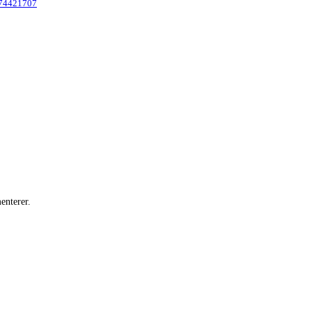
1774421707
enterer.