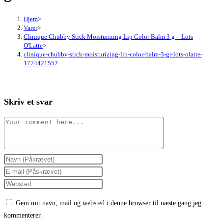
Hjem
>
Varer
>
Clinique Chubby Stick Moisturizing Lip Color Balm 3 g – Lots
O'Latte
>
clinique-chubby-stick-moisturizing-lip-color-balm-3-gr-lots-olatte-
1774421552
Skriv et svar
Comment
Enter
your
Enter
name
your
Enter
or
email
your
Gem mit navn, mail og websted i denne browser til næste gang jeg
username
address
website
kommenterer.