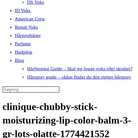
Dfi Voks
ID Voks
American Crew
Renati Voks
Hårprodukter
Parfume
Hudpleje
Blog
Hårfjerning Guide – Skal jeg bruge voks eller skraber?
Hårspray guide – sådan finder du den rigtige hårspray
clinique-chubby-stick-
moisturizing-lip-color-balm-3-
gr-lots-olatte-1774421552