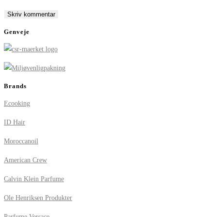
to
to
URL
comment
comment
(optional)
Genveje
Brands
Ecooking
ID Hair
Moroccanoil
American Crew
Calvin Klein Parfume
Ole Henriksen Produkter
Parfume Versace