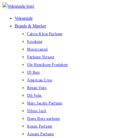
Skip
to
Voksguide
content
Brands & Mærker
Calvin Klein Parfume
Ecooking
Moroccanoil
Parfume Versace
Ole Henriksen Produkter
ID Hair
American Crew
Renati Voks
Dfi Voks
Marc Jacobs Parfume
Nilens Jord
Hugo Boss parfume
Kenzo Parfume
Armani Parfume