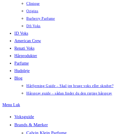
Clinique
Origins
Burberry Parfume
Dfi Voks
ID Voks
American Crew
Renati Voks
Hårprodukter
Parfume
Hudpleje
Blog
Hårfjerning Guide – Skal jeg bruge voks eller skraber?
Hårspray guide – sådan finder du den rigtige hårspray
Menu
Luk
Voksguide
Brands & Mærker
Calvin Klein Parfume