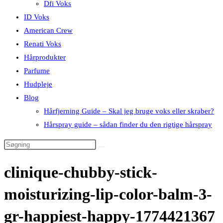
Dfi Voks
ID Voks
American Crew
Renati Voks
Hårprodukter
Parfume
Hudpleje
Blog
Hårfjerning Guide – Skal jeg bruge voks eller skraber?
Hårspray guide – sådan finder du den rigtige hårspray
clinique-chubby-stick-
moisturizing-lip-color-balm-3-
gr-happiest-happy-1774421367