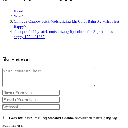
Hjem
>
Varer
>
Clinique Chubby Stick Moisturizing Lip Color Balm 3 g – Happiest
Happy
>
clinique-chubby-stick-moisturizing-lip-color-balm-3-gr-happiest-
happy-1774421367
Skriv et svar
Comment
Enter
your
Enter
name
your
Enter
or
email
your
Gem mit navn, mail og websted i denne browser til næste gang jeg
username
address
website
kommenterer.