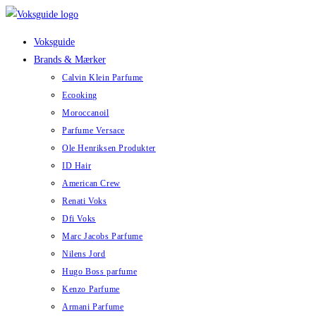
Skip
to
Voksguide
content
Brands & Mærker
Calvin Klein Parfume
Ecooking
Moroccanoil
Parfume Versace
Ole Henriksen Produkter
ID Hair
American Crew
Renati Voks
Dfi Voks
Marc Jacobs Parfume
Nilens Jord
Hugo Boss parfume
Kenzo Parfume
Armani Parfume