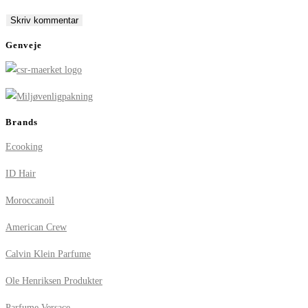
to
to
URL
comment
comment
(optional)
Genveje
Brands
Ecooking
ID Hair
Moroccanoil
American Crew
Calvin Klein Parfume
Ole Henriksen Produkter
Parfume Versace