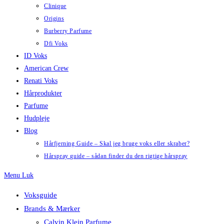
Clinique
Origins
Burberry Parfume
Dfi Voks
ID Voks
American Crew
Renati Voks
Hårprodukter
Parfume
Hudpleje
Blog
Hårfjerning Guide – Skal jeg bruge voks eller skraber?
Hårspray guide – sådan finder du den rigtige hårspray
Menu
Luk
Voksguide
Brands & Mærker
Calvin Klein Parfume