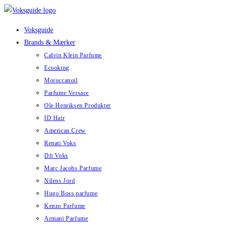
Skip
to
Voksguide
content
Brands & Mærker
Calvin Klein Parfume
Ecooking
Moroccanoil
Parfume Versace
Ole Henriksen Produkter
ID Hair
American Crew
Renati Voks
Dfi Voks
Marc Jacobs Parfume
Nilens Jord
Hugo Boss parfume
Kenzo Parfume
Armani Parfume