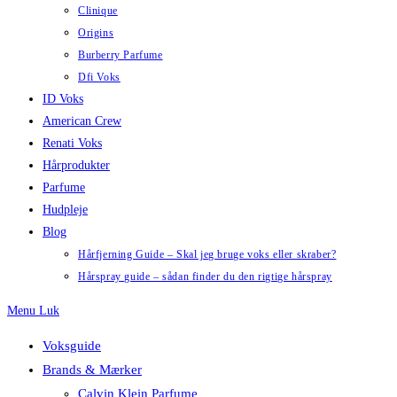
Clinique
Origins
Burberry Parfume
Dfi Voks
ID Voks
American Crew
Renati Voks
Hårprodukter
Parfume
Hudpleje
Blog
Hårfjerning Guide – Skal jeg bruge voks eller skraber?
Hårspray guide – sådan finder du den rigtige hårspray
Menu
Luk
Voksguide
Brands & Mærker
Calvin Klein Parfume