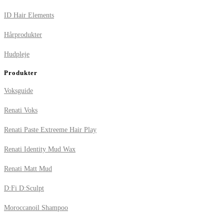
ID Hair Elements
Hårprodukter
Hudpleje
Produkter
Voksguide
Renati Voks
Renati Paste Extreeme Hair Play
Renati Identity Mud Wax
Renati Matt Mud
D:Fi D:Sculpt
Moroccanoil Shampoo