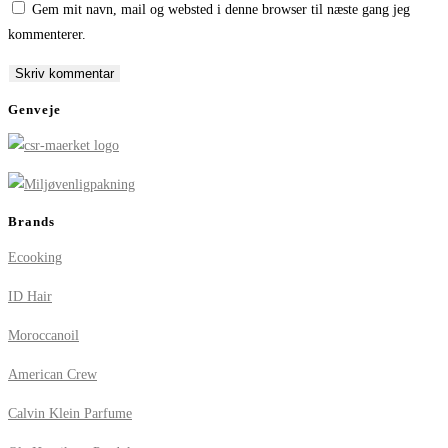
Gem mit navn, mail og websted i denne browser til næste gang jeg
username
address
website
kommenterer.
to
to
URL
comment
comment
(optional)
Genveje
Brands
Ecooking
ID Hair
Moroccanoil
American Crew
Calvin Klein Parfume