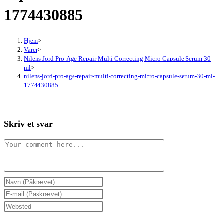
1774430885
Hjem
>
Varer
>
Nilens Jord Pro-Age Repair Multi Correcting Micro Capsule Serum 30
ml
>
nilens-jord-pro-age-repair-multi-correcting-micro-capsule-serum-30-ml-
1774430885
Skriv et svar
Comment
Enter
your
Enter
name
your
Enter
or
email
your