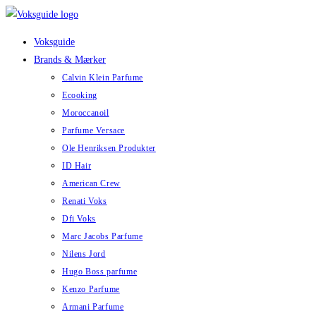
Skip
to
Voksguide
content
Brands & Mærker
Calvin Klein Parfume
Ecooking
Moroccanoil
Parfume Versace
Ole Henriksen Produkter
ID Hair
American Crew
Renati Voks
Dfi Voks
Marc Jacobs Parfume
Nilens Jord
Hugo Boss parfume
Kenzo Parfume
Armani Parfume