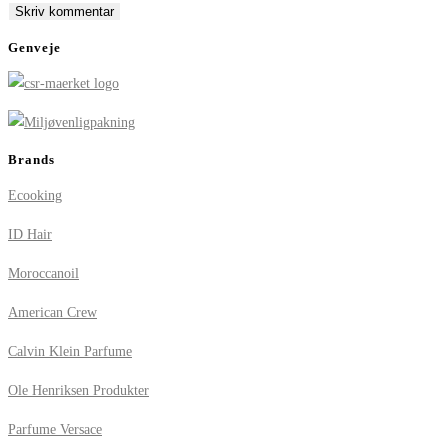
comment
comment
(optional)
Genveje
Brands
Ecooking
ID Hair
Moroccanoil
American Crew
Calvin Klein Parfume
Ole Henriksen Produkter
Parfume Versace