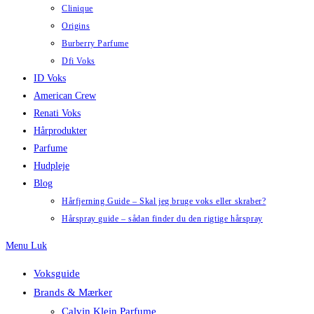
Clinique
Origins
Burberry Parfume
Dfi Voks
ID Voks
American Crew
Renati Voks
Hårprodukter
Parfume
Hudpleje
Blog
Hårfjerning Guide – Skal jeg bruge voks eller skraber?
Hårspray guide – sådan finder du den rigtige hårspray
Menu
Luk
Voksguide
Brands & Mærker
Calvin Klein Parfume