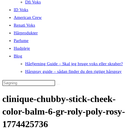
Dfi Voks
ID Voks
American Crew
Renati Voks
Hårprodukter
Parfume
Hudpleje
Blog
Hårfjerning Guide – Skal jeg bruge voks eller skraber?
Hårspray guide – sådan finder du den rigtige hårspray
clinique-chubby-stick-cheek-
color-balm-6-gr-roly-poly-rosy-
1774425736