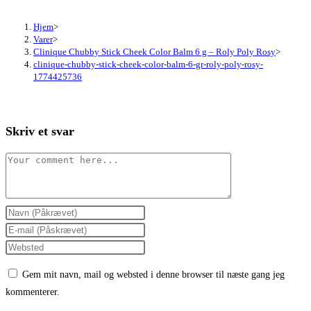
Hjem
>
Varer
>
Clinique Chubby Stick Cheek Color Balm 6 g – Roly Poly Rosy
>
clinique-chubby-stick-cheek-color-balm-6-gr-roly-poly-rosy-
1774425736
Skriv et svar
Comment
Enter
your
Enter
name
your
Enter
or
email
your
Gem mit navn, mail og websted i denne browser til næste gang jeg
username
address
website
kommenterer.
to
to
URL