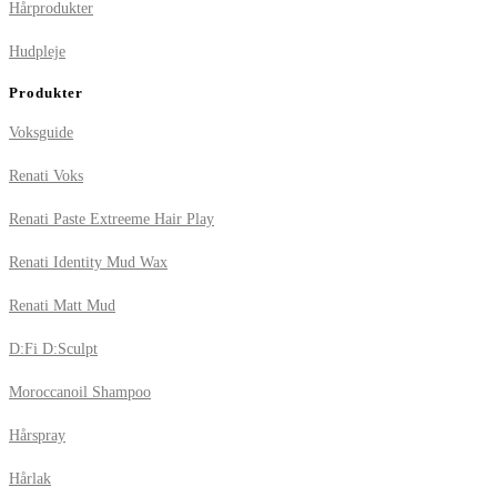
Hårprodukter
Hudpleje
Produkter
Voksguide
Renati Voks
Renati Paste Extreeme Hair Play
Renati Identity Mud Wax
Renati Matt Mud
D:Fi D:Sculpt
Moroccanoil Shampoo
Hårspray
Hårlak