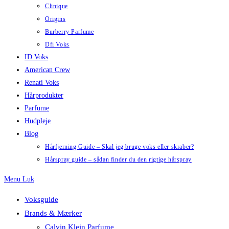
Clinique
Origins
Burberry Parfume
Dfi Voks
ID Voks
American Crew
Renati Voks
Hårprodukter
Parfume
Hudpleje
Blog
Hårfjerning Guide – Skal jeg bruge voks eller skraber?
Hårspray guide – sådan finder du den rigtige hårspray
Menu
Luk
Voksguide
Brands & Mærker
Calvin Klein Parfume