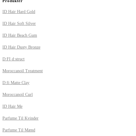
Produkter
ID Hair Hard Gold
ID Hair Soft Silver
ID Hair Beach Gum
ID Hair Dusty Bronze
D:FI d:struct
Moroccanoil Treatment
D:fi Matte Clay
Moroccanoil Curl
ID Hair Me
Parfume Til Kvinder
Parfume Til Mænd