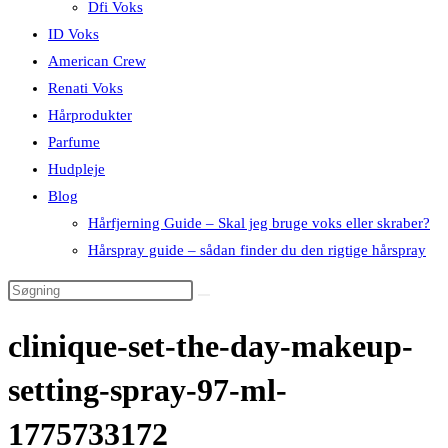
Dfi Voks
ID Voks
American Crew
Renati Voks
Hårprodukter
Parfume
Hudpleje
Blog
Hårfjerning Guide – Skal jeg bruge voks eller skraber?
Hårspray guide – sådan finder du den rigtige hårspray
clinique-set-the-day-makeup-
setting-spray-97-ml-
1775733172