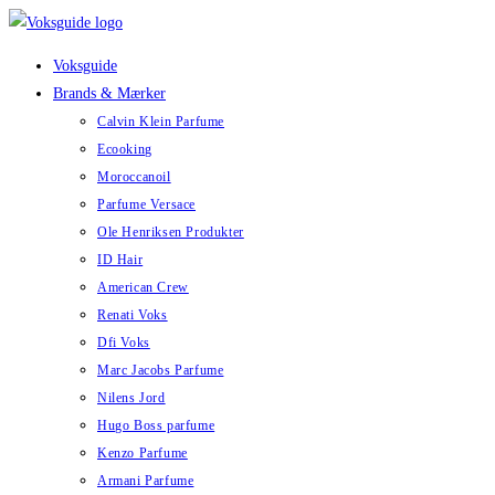
Skip
to
Voksguide
content
Brands & Mærker
Calvin Klein Parfume
Ecooking
Moroccanoil
Parfume Versace
Ole Henriksen Produkter
ID Hair
American Crew
Renati Voks
Dfi Voks
Marc Jacobs Parfume
Nilens Jord
Hugo Boss parfume
Kenzo Parfume
Armani Parfume