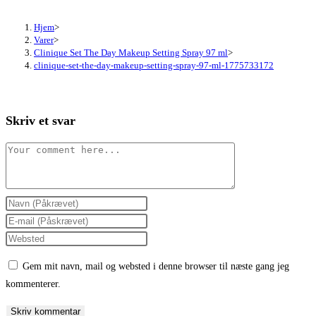
Hjem
>
Varer
>
Clinique Set The Day Makeup Setting Spray 97 ml
>
clinique-set-the-day-makeup-setting-spray-97-ml-1775733172
Skriv et svar
Comment
Enter
your
Enter
name
your
Enter
or
email
your
Gem mit navn, mail og websted i denne browser til næste gang jeg
username
address
website
kommenterer.
to
to
URL
comment
comment
(optional)