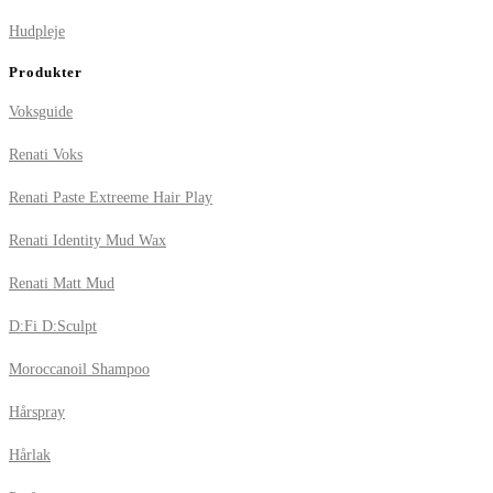
Hudpleje
Produkter
Voksguide
Renati Voks
Renati Paste Extreeme Hair Play
Renati Identity Mud Wax
Renati Matt Mud
D:Fi D:Sculpt
Moroccanoil Shampoo
Hårspray
Hårlak