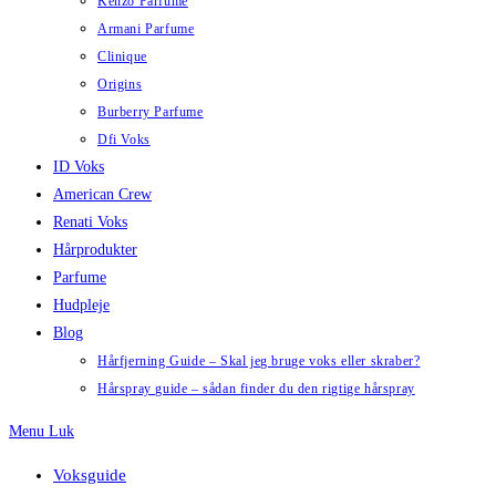
Kenzo Parfume
Armani Parfume
Clinique
Origins
Burberry Parfume
Dfi Voks
ID Voks
American Crew
Renati Voks
Hårprodukter
Parfume
Hudpleje
Blog
Hårfjerning Guide – Skal jeg bruge voks eller skraber?
Hårspray guide – sådan finder du den rigtige hårspray
Menu
Luk
Voksguide