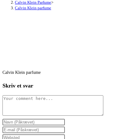
Calvin Klein Parfume
>
Calvin Klein parfume
Calvin Klein parfume
Skriv et svar
Comment
Enter
your
Enter
name
your
Enter