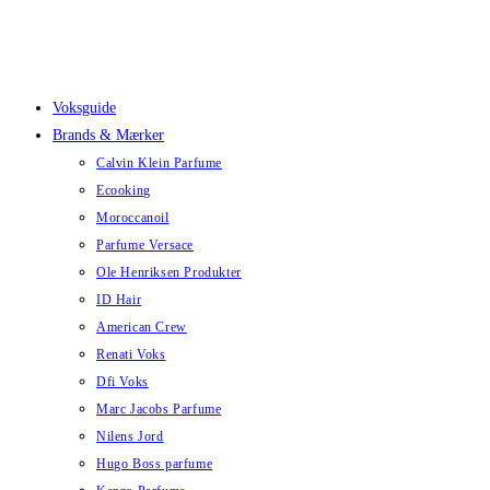
Skip
to
content
Voksguide
Brands & Mærker
Calvin Klein Parfume
Ecooking
Moroccanoil
Parfume Versace
Ole Henriksen Produkter
ID Hair
American Crew
Renati Voks
Dfi Voks
Marc Jacobs Parfume
Nilens Jord
Hugo Boss parfume