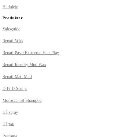
Hudpleje
Produkter
Voksguide
Renati Voks
Renati Paste Extreeme Hair Play
Renati Identity Mud Wax
Renati Matt Mud
D:Fi D:Sculpt
Moroccanoil Shampoo
Hårspray
Hårlak
Parfume