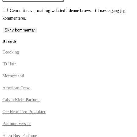
or
email
your
Gem mit navn, mail og websted i denne browser til næste gang jeg
username
address
website
kommenterer.
to
to
URL
comment
comment
(optional)
Brands
Ecooking
ID Hair
Moroccanoil
American Crew
Calvin Klein Parfume
Ole Henriksen Produkter
Parfume Versace
Hugo Boss Parfume