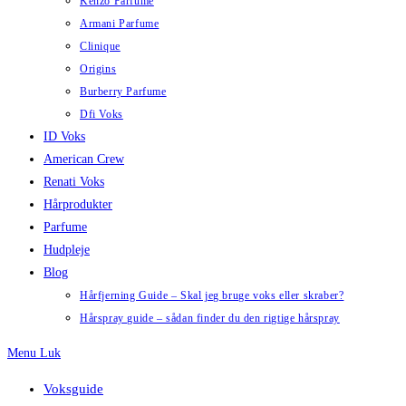
Kenzo Parfume
Armani Parfume
Clinique
Origins
Burberry Parfume
Dfi Voks
ID Voks
American Crew
Renati Voks
Hårprodukter
Parfume
Hudpleje
Blog
Hårfjerning Guide – Skal jeg bruge voks eller skraber?
Hårspray guide – sådan finder du den rigtige hårspray
Menu
Luk
Voksguide