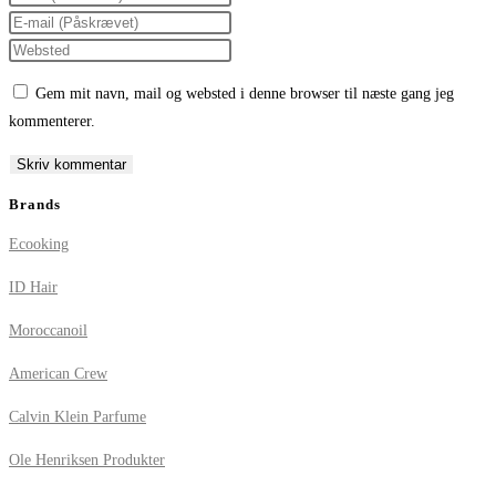
your
Enter
name
your
Enter
or
email
your
Gem mit navn, mail og websted i denne browser til næste gang jeg
username
address
website
kommenterer.
to
to
URL
comment
comment
(optional)
Brands
Ecooking
ID Hair
Moroccanoil
American Crew
Calvin Klein Parfume
Ole Henriksen Produkter