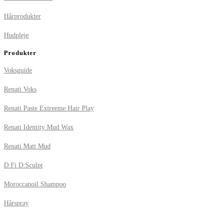
Hårprodukter
Hudpleje
Produkter
Voksguide
Renati Voks
Renati Paste Extreeme Hair Play
Renati Identity Mud Wax
Renati Matt Mud
D:Fi D:Sculpt
Moroccanoil Shampoo
Hårspray