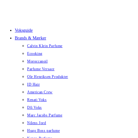
Skip
to
content
Voksguide
Brands & Mærker
Calvin Klein Parfume
Ecooking
Moroccanoil
Parfume Versace
Ole Henriksen Produkter
ID Hair
American Crew
Renati Voks
Dfi Voks
Marc Jacobs Parfume
Nilens Jord
Hugo Boss parfume