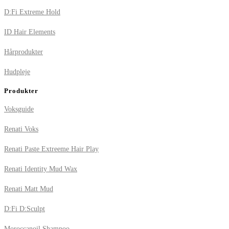
D:Fi Extreme Hold
ID Hair Elements
Hårprodukter
Hudpleje
Produkter
Voksguide
Renati Voks
Renati Paste Extreeme Hair Play
Renati Identity Mud Wax
Renati Matt Mud
D:Fi D:Sculpt
Moroccanoil Shampoo