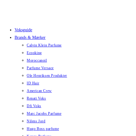
Skip
to
content
Voksguide
Brands & Mærker
Calvin Klein Parfume
Ecooking
Moroccanoil
Parfume Versace
Ole Henriksen Produkter
ID Hair
American Crew
Renati Voks
Dfi Voks
Marc Jacobs Parfume
Nilens Jord
Hugo Boss parfume