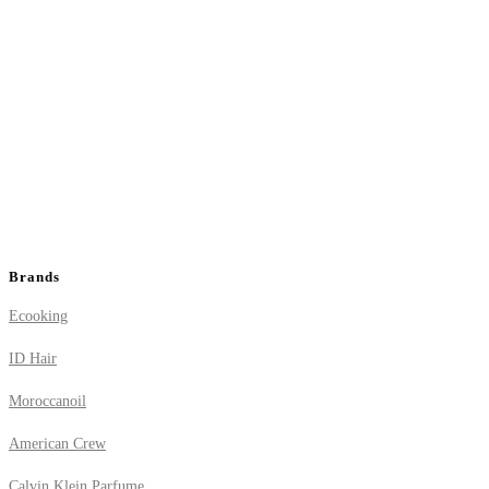
Brands
Ecooking
ID Hair
Moroccanoil
American Crew
Calvin Klein Parfume