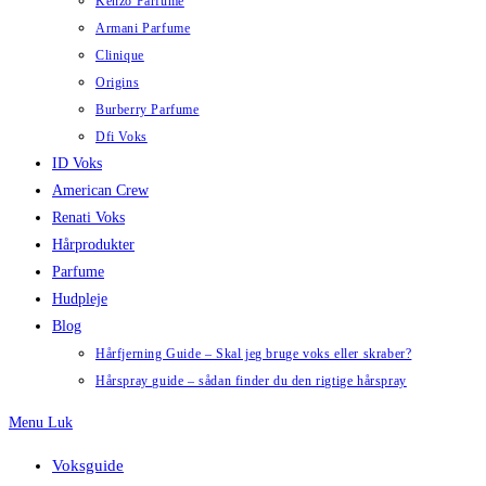
Kenzo Parfume
Armani Parfume
Clinique
Origins
Burberry Parfume
Dfi Voks
ID Voks
American Crew
Renati Voks
Hårprodukter
Parfume
Hudpleje
Blog
Hårfjerning Guide – Skal jeg bruge voks eller skraber?
Hårspray guide – sådan finder du den rigtige hårspray
Menu
Luk
Voksguide