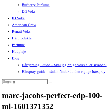
Burberry Parfume
Dfi Voks
ID Voks
American Crew
Renati Voks
Hårprodukter
Parfume
Hudpleje
Blog
Hårfjerning Guide – Skal jeg bruge voks eller skraber?
Hårspray guide – sådan finder du den rigtige hårspray
marc-jacobs-perfect-edp-100-
ml-1601371352