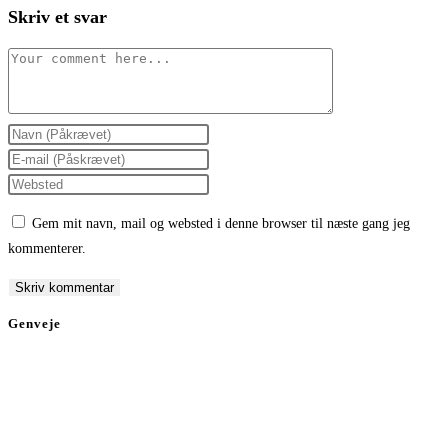
Skriv et svar
Comment
Enter
your
Enter
name
your
Enter
or
email
your
Gem mit navn, mail og websted i denne browser til næste gang jeg
username
address
website
kommenterer.
to
to
URL
comment
comment
(optional)
Genveje