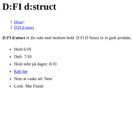
D:FI d:struct
Hjem
>
D:FI d:struct
D:FI d:struct
er fin voks med medium hold.
D Fi D Struct er et godt produkt, s
Hold 6/10
Duft: 7/10
Hold sidst på dagen: 8/10
Køb her
Nem at vaske ud: Nem
Look: Mat Finish