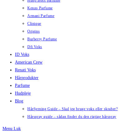
Hugo Boss parfume
Kenzo Parfume
Armani Parfume
Clinique
Origins
Burberry Parfume
Dfi Voks
ID Voks
American Crew
Renati Voks
Hårprodukter
Parfume
Hudpleje
Blog
Hårfjerning Guide – Skal jeg bruge voks eller skraber?
Hårspray guide – sådan finder du den rigtige hårspray
Menu
Luk