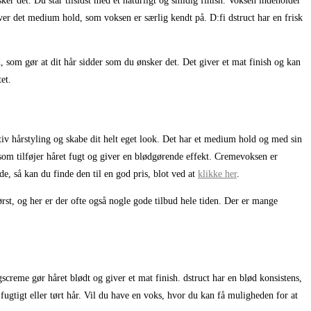
ker det. Du står tilsidst med et naturligt og smidig finish. Voksen indeholder
iver det medium hold, som voksen er særlig kendt på. D:fi dstruct har en frisk
d, som gør at dit hår sidder som du ønsker det. Det giver et mat finish og kan
et.
tiv hårstyling og skabe dit helt eget look. Det har et medium hold og med sin
 som tilføjer håret fugt og giver en blødgørende effekt. Cremevoksen er
e, så kan du finde den til en god pris, blot ved at
klikke her
.
ørst, og her er der ofte også nogle gode tilbud hele tiden. Der er mange
creme gør håret blødt og giver et mat finish. dstruct har en blød konsistens,
ugtigt eller tørt hår. Vil du have en voks, hvor du kan få muligheden for at