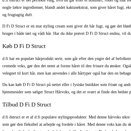
d:fi dstruct er det perfekte valg, hvis du går efter et holdbart, rodet og mat
nogle lækre ingredienser, blandt andet kaktusekstrat, som giver håret fugt, e
og frugtagtig duft.
D Fi D Struct er en mat styling cream som giver dit hår fugt, og gør det blødt
bruges i både tørt og vådt hår. Har du ikke prøvet D Fi D Struct endnu, vil du
Køb
D Fi D Struct
d:fi har en populær hårprodukt serie, som går efter den yngre del af befolkni
cremede voks, gør den det nemt at forme håret til den frisure du ønsker. Også
velegnet til kort hår, men kan anvendes i alle hårtyper også har den en behage
Du kan køb D Fi D Struct på nettet eller i fysiske butikker som frisør og andr
hjemmesider som sælger Struct Hårvoks, og det er svært at finde den bedste pr
Tilbud D Fi D Struct
d:fi dstruct er et af d:fi populære stylingsprodukter. Med denne hårvoks sikr
som gør den fleksibel at arbejde og fordele i håret. Med denne voks kan du sk