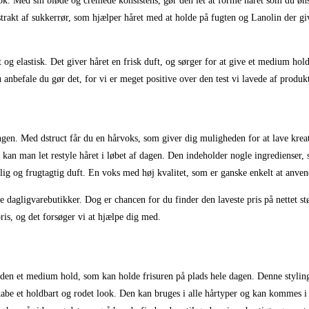
 look. Med sin bløde og cremede konsistens, gør den let at forme håret som du øns
kstrakt af sukkerrør, som hjælper håret med at holde på fugten og Lanolin der g
 og elastisk. Det giver håret en frisk duft, og sørger for at give et medium hol
 anbefale du gør det, for vi er meget positive over den test vi lavede af produkt
ngen. Med dstruct får du en hårvoks, som giver dig muligheden for at lave krea
 kan man let restyle håret i løbet af dagen. Den indeholder nogle ingredienser,
lig og frugtagtig duft. En voks med høj kvalitet, som er ganske enkelt at anvend
e dagligvarebutikker. Dog er chancen for du finder den laveste pris på nettet st
is, og det forsøger vi at hjælpe dig med.
e den et medium hold, som kan holde frisuren på plads hele dagen. Denne stylings
abe et holdbart og rodet look. Den kan bruges i alle hårtyper og kan kommes i f