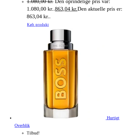
1.080,00
kr.
Den oprindelige pris var:
1.080,00 kr..
863,04
kr.
Den aktuelle pris er:
863,04 kr..
Køb produkt
Hurtigt
Overblik
Tilbud!