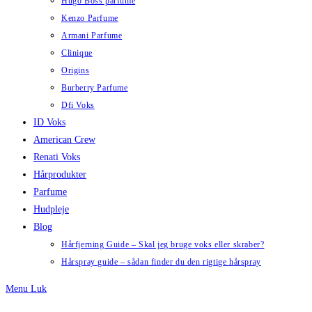
Hugo Boss parfume
Kenzo Parfume
Armani Parfume
Clinique
Origins
Burberry Parfume
Dfi Voks
ID Voks
American Crew
Renati Voks
Hårprodukter
Parfume
Hudpleje
Blog
Hårfjerning Guide – Skal jeg bruge voks eller skraber?
Hårspray guide – sådan finder du den rigtige hårspray
Menu
Luk