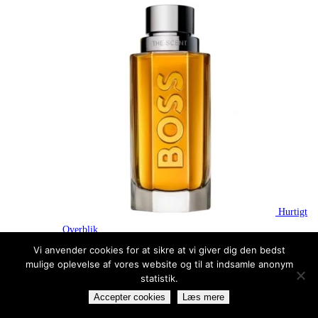
Hurtigt
Overblik
Vi anvender cookies for at sikre at vi giver dig den bedst
Hugo Boss The Scent EDT 100 ml
mulige oplevelse af vores website og til at indsamle anonym
940,00
kr.
Den oprindelige pris var:
statistik.
940,00 kr..
597,51
kr.
Den aktuelle pris er:
Accepter cookies
Læs mere
597,51 kr..