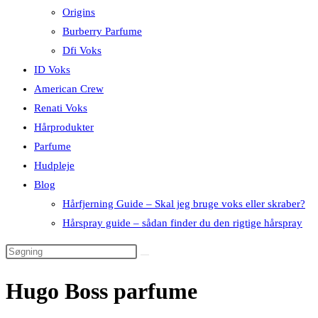
Origins
Burberry Parfume
Dfi Voks
ID Voks
American Crew
Renati Voks
Hårprodukter
Parfume
Hudpleje
Blog
Hårfjerning Guide – Skal jeg bruge voks eller skraber?
Hårspray guide – sådan finder du den rigtige hårspray
Hugo Boss parfume