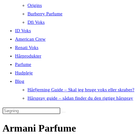
Origins
Burberry Parfume
Dfi Voks
ID Voks
American Crew
Renati Voks
Hårprodukter
Parfume
Hudpleje
Blog
Hårfjerning Guide – Skal jeg bruge voks eller skraber?
Hårspray guide – sådan finder du den rigtige hårspray
Armani Parfume