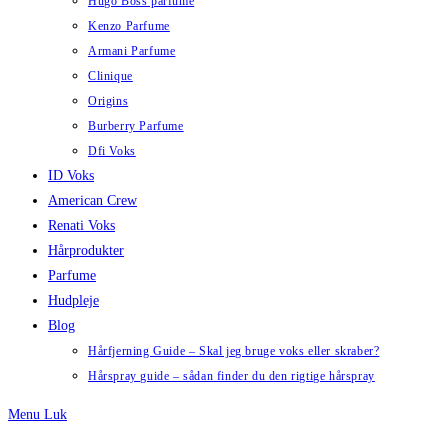
Hugo Boss parfume
Kenzo Parfume
Armani Parfume
Clinique
Origins
Burberry Parfume
Dfi Voks
ID Voks
American Crew
Renati Voks
Hårprodukter
Parfume
Hudpleje
Blog
Hårfjerning Guide – Skal jeg bruge voks eller skraber?
Hårspray guide – sådan finder du den rigtige hårspray
Menu
Luk