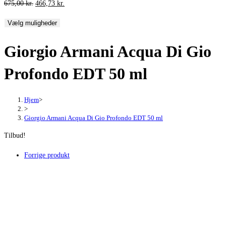
Den
Den
675,00
kr.
466,73
kr.
oprindelige
aktuelle
Vælg muligheder
pris
pris
var:
er:
Giorgio Armani Acqua Di Gio
675,00 kr..
466,73 kr..
Profondo EDT 50 ml
Hjem
>
>
Giorgio Armani Acqua Di Gio Profondo EDT 50 ml
Tilbud!
Forrige produkt