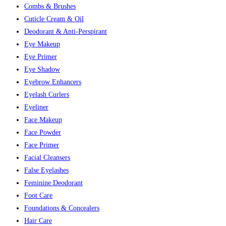
Combs & Brushes
Cuticle Cream & Oil
Deodorant & Anti-Perspirant
Eye Makeup
Eye Primer
Eye Shadow
Eyebrow Enhancers
Eyelash Curlers
Eyeliner
Face Makeup
Face Powder
Face Primer
Facial Cleansers
False Eyelashes
Feminine Deodorant
Foot Care
Foundations & Concealers
Hair Care