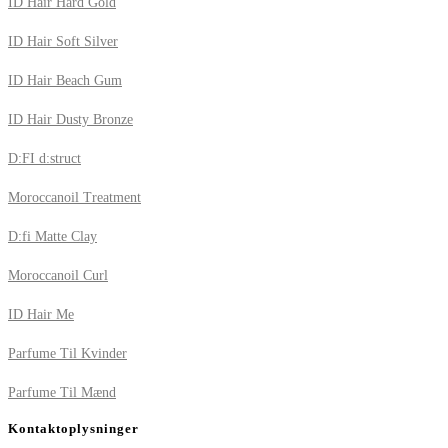
ID Hair Hard Gold
ID Hair Soft Silver
ID Hair Beach Gum
ID Hair Dusty Bronze
D:FI d:struct
Moroccanoil Treatment
D:fi Matte Clay
Moroccanoil Curl
ID Hair Me
Parfume Til Kvinder
Parfume Til Mænd
Kontaktoplysninger