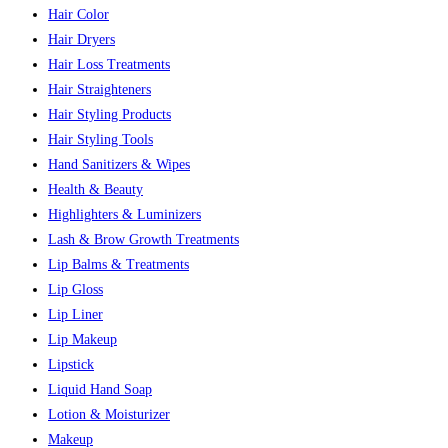
Hair Color
Hair Dryers
Hair Loss Treatments
Hair Straighteners
Hair Styling Products
Hair Styling Tools
Hand Sanitizers & Wipes
Health & Beauty
Highlighters & Luminizers
Lash & Brow Growth Treatments
Lip Balms & Treatments
Lip Gloss
Lip Liner
Lip Makeup
Lipstick
Liquid Hand Soap
Lotion & Moisturizer
Makeup