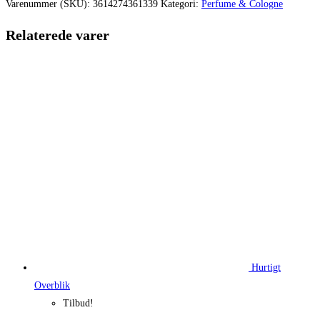
var:
er:
Varenummer (SKU):
3614274361339
Kategori:
Perfume & Cologne
675,00 kr..
466,73 kr.
Relaterede varer
Hurtigt
Overblik
Tilbud!