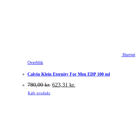
Hurtigt
Overblik
Calvin Klein Eternity For Men EDP 100 ml
Den
Den
780,00
kr.
623,31
kr.
oprindelige
aktuelle
Køb produkt
pris
pris
var:
er:
780,00 kr..
623,31 kr..