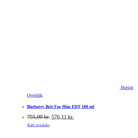
Hurtigt
Overblik
Burberry Brit For Him EDT 100 ml
Den
Den
755,00
kr.
576,11
kr.
oprindelige
aktuelle
Køb produkt
pris
pris
var:
er: