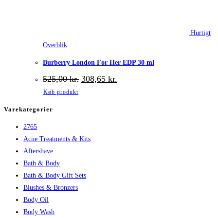
Hurtigt
Overblik
Burberry London For Her EDP 30 ml
Den
Den
525,00
kr.
308,65
kr.
oprindelige
aktuelle
Køb produkt
pris
pris
var:
er:
Varekategorier
525,00 kr..
308,65 kr..
2765
Acne Treatments & Kits
Aftershave
Bath & Body
Bath & Body Gift Sets
Blushes & Bronzers
Body Oil
Body Wash