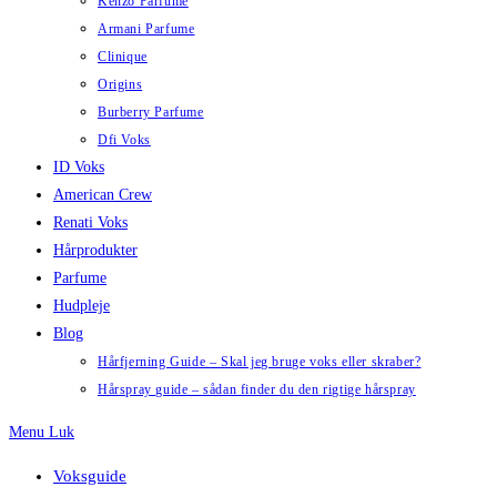
Kenzo Parfume
Armani Parfume
Clinique
Origins
Burberry Parfume
Dfi Voks
ID Voks
American Crew
Renati Voks
Hårprodukter
Parfume
Hudpleje
Blog
Hårfjerning Guide – Skal jeg bruge voks eller skraber?
Hårspray guide – sådan finder du den rigtige hårspray
Menu
Luk
Voksguide