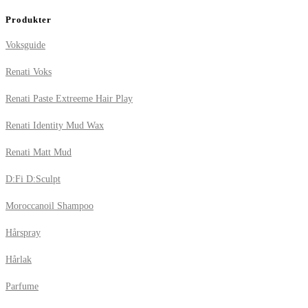
Produkter
Voksguide
Renati Voks
Renati Paste Extreeme Hair Play
Renati Identity Mud Wax
Renati Matt Mud
D:Fi D:Sculpt
Moroccanoil Shampoo
Hårspray
Hårlak
Parfume