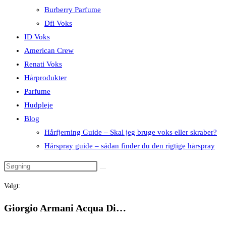
Burberry Parfume
Dfi Voks
ID Voks
American Crew
Renati Voks
Hårprodukter
Parfume
Hudpleje
Blog
Hårfjerning Guide – Skal jeg bruge voks eller skraber?
Hårspray guide – sådan finder du den rigtige hårspray
Valgt:
Giorgio Armani Acqua Di…