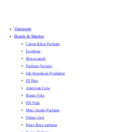
Skip
to
content
Voksguide
Brands & Mærker
Calvin Klein Parfume
Ecooking
Moroccanoil
Parfume Versace
Ole Henriksen Produkter
ID Hair
American Crew
Renati Voks
Dfi Voks
Marc Jacobs Parfume
Nilens Jord
Hugo Boss parfume