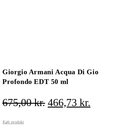
Giorgio Armani Acqua Di Gio
Profondo EDT 50 ml
Den
Den
675,00
kr.
466,73
kr.
oprindelige
aktuelle
pris
pris
Køb produkt