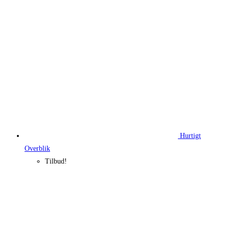
755,00 kr..
576,11 kr..
Hurtigt
Overblik
Tilbud!